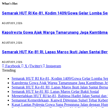
What's Hot
Semarak HUT RI Ke-81, Kodim 1409/Gowa Gelar Lomba Sep
AGUSTUS 9, 2026
Kapolresta Gowa Ajak Warga Tamarunang Jaga Kamtibmas
AGUSTUS 9, 2026
Semarak HUT Ke-81 RI, Lapas Maros Ikuti Jalan Santai Be
AGUSTUS 9, 2026
Facebook
X (Twitter)
Instagram
Trending
Semarak HUT RI Ke-81, Kodim 1409/Gowa Gelar Lomba Seped
Kapolresta Gowa Ajak Warga Tamarunang Jaga Kamtibmas Je
Semarak HUT Ke-81 RI, Lapas Maros Ikuti Jalan Santai Bers
Semarak HUT ke-81 RI, Lapas Maros Gelar Bakti Sosial
Memeriahkan HUT RI ke-81, Babinsa Hadiri Jalan Santai da
Semangat Kemerdekaan, Kanwil Ditjenpas Sulsel Tebar Keber
Kasat Lantas Polresta Gowa Sapa Pengguna Jalan dengan Hu