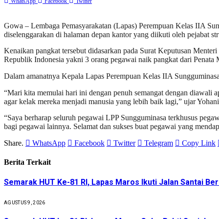
WhatsApp
Facebook
Twitter
Gowa – Lembaga Pemasyarakatan (Lapas) Perempuan Kelas IIA Sungg
diselenggarakan di halaman depan kantor yang diikuti oleh pejabat s
Kenaikan pangkat tersebut didasarkan pada Surat Keputusan Menteri
Republik Indonesia yakni 3 orang pegawai naik pangkat dari Penata Mu
Dalam amanatnya Kepala Lapas Perempuan Kelas IIA Sungguminasa, 
“Mari kita memulai hari ini dengan penuh semangat dengan diawali a
agar kelak mereka menjadi manusia yang lebih baik lagi,” ujar Yohani
“Saya berharap seluruh pegawai LPP Sungguminasa terkhusus pegawai 
bagi pegawai lainnya. Selamat dan sukses buat pegawai yang mendapa
Share.
WhatsApp
Facebook
Twitter
Telegram
Copy Link
Berita Terkait
Semarak HUT Ke-81 RI, Lapas Maros Ikuti Jalan Santai Be
AGUSTUS 9, 2026