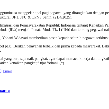
uminasa menggelar apel pagi pegawai yang dirangkaikan dengan peny
truktural, JFT, JFU & CPNS Senin, (21/4/2025).
 Imigrasi dan Pemasyarakatan Republik Indonesia tentang Kenaikan Pa
da (III/a) menjadi Penata Muda Tk. I (III/b) dan 4 orang pegawai naik 
Yohani Widayati memberikan pesan kepada seluruh pegawai terkhusus
pel pagi. Berikan pelayanan terbaik dan prima kepada masyarakat. La
.
yang baru saja naik pangkat, agar dapat memacu kinerja dan tingkatk
tkan kenaikan pangkat,” ujar Yohani. (*)
Email
rsama