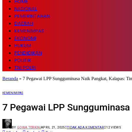
HOME
NASIONAL
PEMERINTAHAN
DAERAH
KEMENIMPAS
EKONOMI
HUKUM
PENDIDIKAN
POLITIK
TNI POLRI
Beranda
»
7 Pegawai LPP Sungguminasa Naik Pangkat, Kalapas: Ting
KEMENIMIPAS
7 Pegawai LPP Sungguminasa Na
BY
GOWA TERKINI
APRIL 21, 2025
TIDAK ADA KOMENTAR
12
VIEWS