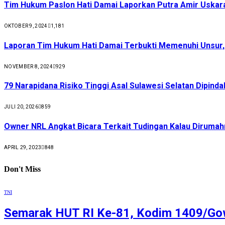
Tim Hukum Paslon Hati Damai Laporkan Putra Amir Uskar
OKTOBER 9, 2024
1,181
Laporan Tim Hukum Hati Damai Terbukti Memenuhi Unsur
NOVEMBER 8, 2024
929
79 Narapidana Risiko Tinggi Asal Sulawesi Selatan Dipin
JULI 20, 2026
859
Owner NRL Angkat Bicara Terkait Tudingan Kalau Dirumah
APRIL 29, 2023
848
Don't Miss
TNI
Semarak HUT RI Ke-81, Kodim 1409/Gow