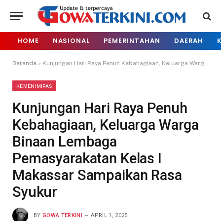
HOME
NASIONAL
PEMERINTAHAN
DAERAH
Beranda
»
Kunjungan Hari Raya Penuh Kebahagiaan, Keluarga Warga Binaan Lembaga Pemasyarakatan Kelas I Makassar Sampaikan Rasa Syukur
KEMENIMIPAS
Kunjungan Hari Raya Penuh
Kebahagiaan, Keluarga Warga
Binaan Lembaga
Pemasyarakatan Kelas I
Makassar Sampaikan Rasa
Syukur
BY
GOWA TERKINI
APRIL 1, 2025