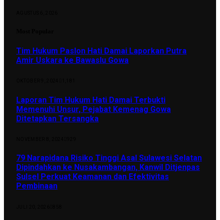
AGUSTUS 6, 2026
Most Popular
Tim Hukum Paslon Hati Damai Laporkan Putra
Amir Uskara ke Bawaslu Gowa
OKTOBER 9, 2024
1,181
Laporan Tim Hukum Hati Damai Terbukti
Memenuhi Unsur, Pejabat Kemenag Gowa
Ditetapkan Tersangka
NOVEMBER 8, 2024
929
79 Narapidana Risiko Tinggi Asal Sulawesi Selatan
Dipindahkan ke Nusakambangan, Kanwil Ditjenpas
Sulsel Perkuat Keamanan dan Efektivitas
Pembinaan
JULI 20, 2026
858