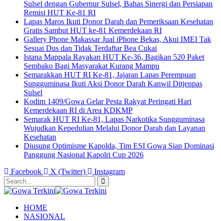
Sulsel dengan Gubernur Sulsel, Bahas Sinergi dan Persiapan
Remisi HUT Ke-81 RI
Lapas Maros Ikuti Donor Darah dan Pemeriksaan Kesehatan
Gratis Sambut HUT ke-81 Kemerdekaan RI
Gallery Phone Makassar Jual iPhone Bekas, Akui IMEI Tak
Sesuai Dus dan Tidak Terdaftar Bea Cukai
Istana Mappala Rayakan HUT Ke-36, Bagikan 520 Paket
Sembako Bagi Masyarakat Kurang Mampu
Semarakkan HUT RI Ke-81, Jajaran Lapas Perempuan
Sungguminasa Ikuti Aksi Donor Darah Kanwil Ditjenpas
Sulsel
Kodim 1409/Gowa Gelar Pesta Rakyat Peringati Hari
Kemerdekaan RI di Area KDKMP
Semarak HUT RI Ke-81, Lapas Narkotika Sungguminasa
Wujudkan Kepedulian Melalui Donor Darah dan Layanan
Kesehatan
Diusung Optimisme Kapolda, Tim ESI Gowa Siap Dominasi
Panggung Nasional Kapolri Cup 2026
Facebook
X (Twitter)
Instagram
HOME
NASIONAL