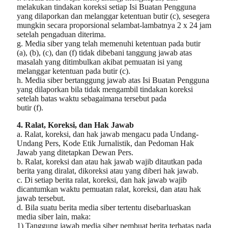
melakukan tindakan koreksi setiap Isi Buatan Pengguna
yang dilaporkan dan melanggar ketentuan butir (c), sesegera
mungkin secara proporsional selambat-lambatnya 2 x 24 jam
setelah pengaduan diterima.
g. Media siber yang telah memenuhi ketentuan pada butir
(a), (b), (c), dan (f) tidak dibebani tanggung jawab atas
masalah yang ditimbulkan akibat pemuatan isi yang
melanggar ketentuan pada butir (c).
h. Media siber bertanggung jawab atas Isi Buatan Pengguna
yang dilaporkan bila tidak mengambil tindakan koreksi
setelah batas waktu sebagaimana tersebut pada
butir (f).
4. Ralat, Koreksi, dan Hak Jawab
a. Ralat, koreksi, dan hak jawab mengacu pada Undang-
Undang Pers, Kode Etik Jurnalistik, dan Pedoman Hak
Jawab yang ditetapkan Dewan Pers.
b. Ralat, koreksi dan atau hak jawab wajib ditautkan pada
berita yang diralat, dikoreksi atau yang diberi hak jawab.
c. Di setiap berita ralat, koreksi, dan hak jawab wajib
dicantumkan waktu pemuatan ralat, koreksi, dan atau hak
jawab tersebut.
d. Bila suatu berita media siber tertentu disebarluaskan
media siber lain, maka:
1) Tanggung jawab media siber pembuat berita terbatas pada