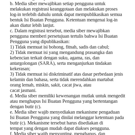
b. Media siber mewajibkan setiap pengguna untuk
melakukan registrasi keanggotaan dan melakukan proses
log-in terlebih dahulu untuk dapat mempublikasikan semua
bentuk Isi Buatan Pengguna. Ketentuan mengenai log-in
akan diatur lebih lanjut.
c. Dalam registrasi tersebut, media siber mewajibkan
pengguna memberi persetujuan tertulis bahwa Isi Buatan
Pengguna yang dipublikasikan:
1) Tidak memuat isi bohong, fitnah, sadis dan cabul;
2) Tidak memuat isi yang mengandung prasangka dan
kebencian terkait dengan suku, agama, ras, dan
antargolongan (SARA), serta menganjurkan tindakan
kekerasan;
3) Tidak memuat isi diskriminatif atas dasar perbedaan jenis
kelamin dan bahasa, serta tidak merendahkan martabat
orang lemah, miskin, sakit, cacat jiwa, atau
cacat jasmani.
d. Media siber memiliki kewenangan mutlak untuk mengedit
atau menghapus Isi Buatan Pengguna yang bertentangan
dengan butir (c).
e. Media siber wajib menyediakan mekanisme pengaduan
Isi Buatan Pengguna yang dinilai melanggar ketentuan pada
butir (c). Mekanisme tersebut harus disediakan di
tempat yang dengan mudah dapat diakses pengguna.
f. Media siber wajib menyunting, menghapus, dan