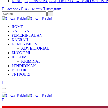
Diusung Optimisme Kapolda, Tim ESI Gowa Siap Dominasi P
Facebook
X (Twitter)
Instagram
HOME
NASIONAL
PEMERINTAHAN
DAERAH
KEMENIMPAS
ADVERTORIAL
EKONOMI
HUKUM
KRIMINAL
PENDIDIKAN
POLITIK
TNI POLRI