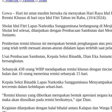
WhatsApp
Facebook
Twitter
Gowa – Hari ini umat muslim bersuka ria merayakan Hari Raya Idu
Remisi Khusus di hari raya Idul Fitri Tahun ini Rabu, (10/4/2024).
Sholat Idul Fitri Lapas Narkotika Sungguminasa berlangsung di Mesj
Sholat Ied selesai, dilanjutkan dengan Pembacaan Sambutan dari Me
Junianto.
Pemberian remisi khusus ini merupakan bentuk penghargaan atas per
yang telah tertib menaati aturan-aturan didalam lapas terlebih saat 
Usai Pembacaan Sambutan, Kepala Seksi Binadik, Dian Eka Junianto
bersangkutan.
Sebanyak 438 orang WBP mendapatkan remisi khusus dengan rincian 
bulan dan 16 orang menerima remisi sebanyak 15 hari.
Kepala Seksi Binadik Lapas Narkotika Sungguminasa Menyampaikan ba
tercermin dalam kehidupan sehari-hari.
“Remisi khusus yang diberikan merupakan bentuk apresiasi negara kar
maka akan diusulkan pada remisi berikutnya,” ujar Dian.
Kegiatan dilanjutkan dengan halal bihalal antara Kalapas dan Warga 