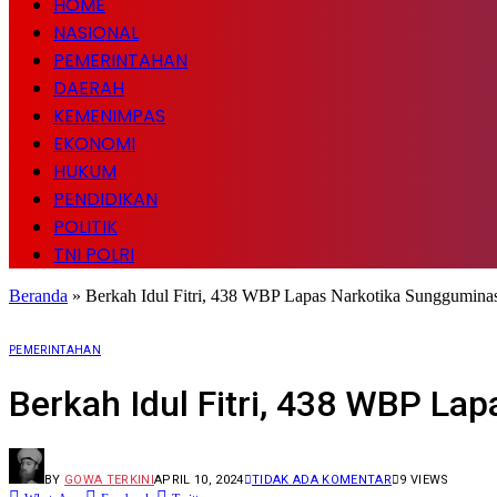
HOME
NASIONAL
PEMERINTAHAN
DAERAH
KEMENIMPAS
EKONOMI
HUKUM
PENDIDIKAN
POLITIK
TNI POLRI
Beranda
»
Berkah Idul Fitri, 438 WBP Lapas Narkotika Sunggumina
PEMERINTAHAN
Berkah Idul Fitri, 438 WBP La
BY
GOWA TERKINI
APRIL 10, 2024
TIDAK ADA KOMENTAR
9
VIEWS