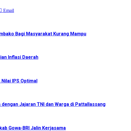
Email
Sembako Bagi Masyarakat Kurang Mampu
an Inflasi Daerah
Nilai IPS Optimal
 dengan Jajaran TNI dan Warga di Pattallassang
mkab Gowa-BRI Jalin Kerjasama