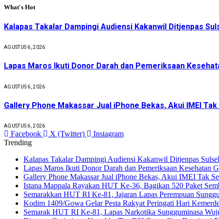
What's Hot
Kalapas Takalar Dampingi Audiensi Kakanwil Ditjenpas Sul
AGUSTUS 6, 2026
Lapas Maros Ikuti Donor Darah dan Pemeriksaan Kesehat
AGUSTUS 6, 2026
Gallery Phone Makassar Jual iPhone Bekas, Akui IMEI Tak
AGUSTUS 6, 2026
Facebook
X (Twitter)
Instagram
Trending
Kalapas Takalar Dampingi Audiensi Kakanwil Ditjenpas Sulse
Lapas Maros Ikuti Donor Darah dan Pemeriksaan Kesehatan 
Gallery Phone Makassar Jual iPhone Bekas, Akui IMEI Tak Se
Istana Mappala Rayakan HUT Ke-36, Bagikan 520 Paket Se
Semarakkan HUT RI Ke-81, Jajaran Lapas Perempuan Sunggumi
Kodim 1409/Gowa Gelar Pesta Rakyat Peringati Hari Kemer
Semarak HUT RI Ke-81, Lapas Narkotika Sungguminasa Wuju