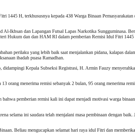
l Fitri 1445 H, terkhususnya kepada 438 Warga Binaan Pemasyarakat
id Al-Ikhsan dan Lapangan Futsal Lapas Narkotika Sungguminasa. Berti
nteri Hukum dan dan HAM RI dalam pemberian Remisi Idul Fitri 1445 
ubahan perilaku yang lebih baik saat menjalankan pidana, kalapas da
pelaksanaan ibadah puasa Ramadhan.
, didampingi Kepala Subseksi Registrasi, H. Armin Fauzy menyerahka
13 orang menerima remisi sebanyak 2 bulan, 95 orang menerima remisi
hwa pemberian remisi kali ini dapat menjadi motivasi warga binaan 
ena selama ini saudara telah menjalani masa pembinaan dengan baik. J
Binaan. Beliau mengucapkan selamat hari raya idul Fitri dan memberika