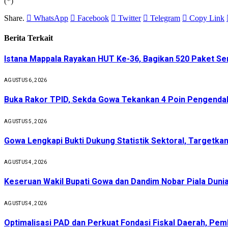
(*)
Share.
WhatsApp
Facebook
Twitter
Telegram
Copy Link
Berita Terkait
Istana Mappala Rayakan HUT Ke-36, Bagikan 520 Paket 
AGUSTUS 6, 2026
Buka Rakor TPID, Sekda Gowa Tekankan 4 Poin Pengendali
AGUSTUS 5, 2026
Gowa Lengkapi Bukti Dukung Statistik Sektoral, Targetkan 
AGUSTUS 4, 2026
Keseruan Wakil Bupati Gowa dan Dandim Nobar Piala Dunia
AGUSTUS 4, 2026
Optimalisasi PAD dan Perkuat Fondasi Fiskal Daerah, Pe