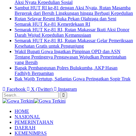
Aksi Nyata Kepedulian Sosial
Sambut HUT RI ke-81 dengan Aksi Nyata, Rutan Masamba
Bergerak dari Bersih Lingkungan hingga Berbagi Kepedulian
Rutan Selayar Resmi Buka Pekan Olahraga dan Seni
Semarak HUT Ke-81 Kemerdekaan RI
Semarak HUT Ke-81 RI, Rutan Makassar Ikuti Aksi Donor
Darah Wujud Kepedulian Kemanusiaan
Semarak HUT Ke-81 RI, Rutan Makassar Gelar Pemeriksaan
Kesehatan Gratis untuk Pengunjung
Wakil Bupati Gowa Ingatkan Pimpinan OPD dan ASN
Tentang Pentingnya Pengawasan Wujudkan Pemerintahan
yang Bersih
Bapak Pembangunan Polres Bulukumba, AKP Hasan
Fadhlyh Berpamitan
Bak Wajib Tertutup, Satlantas Gowa Peringatkan Sopir Truk
Facebook
X (Twitter)
Instagram
HOME
NASIONAL
PEMERINTAHAN
DAERAH
KEMENIMPAS