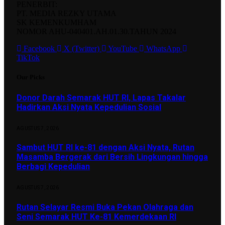
PENERBIT:
PT. MEDIA REZKY UTAMA
SK KEMENKUMHAM
NOMOR AHU-040401.AH.01.30.TAHUN 2024
Facebook
X (Twitter)
YouTube
WhatsApp
TikTok
Our Picks
Donor Darah Semarak HUT RI, Lapas Takalar
Hadirkan Aksi Nyata Kepedulian Sosial
AGUSTUS 7, 2026
Sambut HUT RI ke-81 dengan Aksi Nyata, Rutan
Masamba Bergerak dari Bersih Lingkungan hingga
Berbagi Kepedulian
AGUSTUS 7, 2026
Rutan Selayar Resmi Buka Pekan Olahraga dan
Seni Semarak HUT Ke-81 Kemerdekaan RI