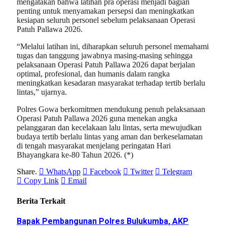
mengatakan bahwa latihan pra operasi menjadi bagian
penting untuk menyamakan persepsi dan meningkatkan
kesiapan seluruh personel sebelum pelaksanaan Operasi
Patuh Pallawa 2026.
“Melalui latihan ini, diharapkan seluruh personel memahami
tugas dan tanggung jawabnya masing-masing sehingga
pelaksanaan Operasi Patuh Pallawa 2026 dapat berjalan
optimal, profesional, dan humanis dalam rangka
meningkatkan kesadaran masyarakat terhadap tertib berlalu
lintas,” ujarnya.
Polres Gowa berkomitmen mendukung penuh pelaksanaan
Operasi Patuh Pallawa 2026 guna menekan angka
pelanggaran dan kecelakaan lalu lintas, serta mewujudkan
budaya tertib berlalu lintas yang aman dan berkeselamatan
di tengah masyarakat menjelang peringatan Hari
Bhayangkara ke-80 Tahun 2026. (*)
Share.
WhatsApp
Facebook
Twitter
Telegram
Copy Link
Email
Berita Terkait
Bapak Pembangunan Polres Bulukumba, AKP