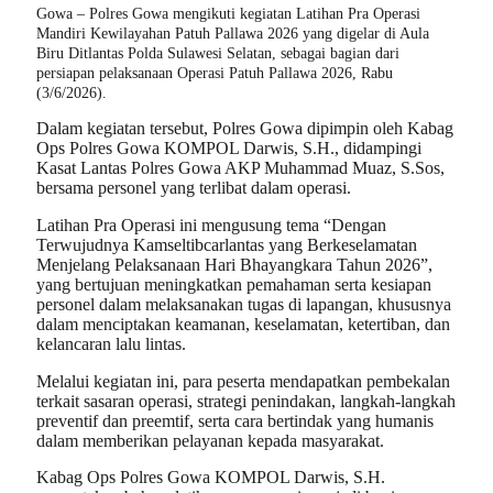
Gowa – Polres Gowa mengikuti kegiatan Latihan Pra Operasi
Mandiri Kewilayahan Patuh Pallawa 2026 yang digelar di Aula
Biru Ditlantas Polda Sulawesi Selatan, sebagai bagian dari
persiapan pelaksanaan Operasi Patuh Pallawa 2026, Rabu
(3/6/2026).
Dalam kegiatan tersebut, Polres Gowa dipimpin oleh Kabag
Ops Polres Gowa KOMPOL Darwis, S.H., didampingi
Kasat Lantas Polres Gowa AKP Muhammad Muaz, S.Sos,
bersama personel yang terlibat dalam operasi.
Latihan Pra Operasi ini mengusung tema “Dengan
Terwujudnya Kamseltibcarlantas yang Berkeselamatan
Menjelang Pelaksanaan Hari Bhayangkara Tahun 2026”,
yang bertujuan meningkatkan pemahaman serta kesiapan
personel dalam melaksanakan tugas di lapangan, khususnya
dalam menciptakan keamanan, keselamatan, ketertiban, dan
kelancaran lalu lintas.
Melalui kegiatan ini, para peserta mendapatkan pembekalan
terkait sasaran operasi, strategi penindakan, langkah-langkah
preventif dan preemtif, serta cara bertindak yang humanis
dalam memberikan pelayanan kepada masyarakat.
Kabag Ops Polres Gowa KOMPOL Darwis, S.H.