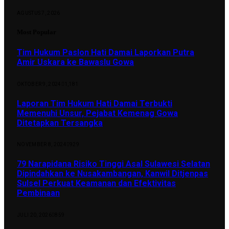
AGUSTUS 7, 2026
Most Popular
Tim Hukum Paslon Hati Damai Laporkan Putra
Amir Uskara ke Bawaslu Gowa
OKTOBER 9, 2024
1,181
Laporan Tim Hukum Hati Damai Terbukti
Memenuhi Unsur, Pejabat Kemenag Gowa
Ditetapkan Tersangka
NOVEMBER 8, 2024
929
79 Narapidana Risiko Tinggi Asal Sulawesi Selatan
Dipindahkan ke Nusakambangan, Kanwil Ditjenpas
Sulsel Perkuat Keamanan dan Efektivitas
Pembinaan
JULI 20, 2026
859