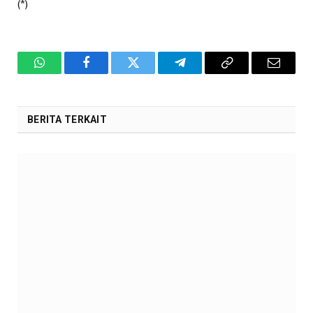
(*)
WhatsApp
Facebook
Twitter
Telegram
Copy
Email
Link
BERITA TERKAIT