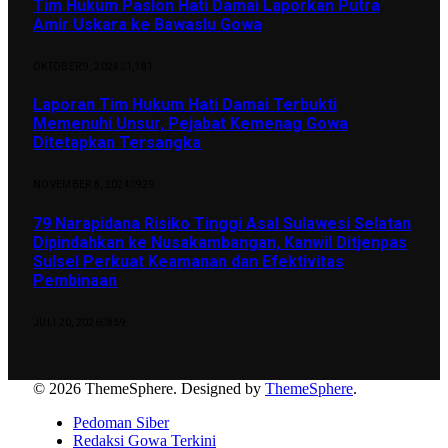
Tim Hukum Paslon Hati Damai Laporkan Putra
Amir Uskara ke Bawaslu Gowa
OKTOBER 9, 2024
1,181
Laporan Tim Hukum Hati Damai Terbukti
Memenuhi Unsur, Pejabat Kemenag Gowa
Ditetapkan Tersangka
NOVEMBER 8, 2024
929
79 Narapidana Risiko Tinggi Asal Sulawesi Selatan
Dipindahkan ke Nusakambangan, Kanwil Ditjenpas
Sulsel Perkuat Keamanan dan Efektivitas
Pembinaan
JULI 20, 2026
859
© 2026 ThemeSphere. Designed by
ThemeSphere
.
Pedoman Siber
Redaksi Gowa Terkini