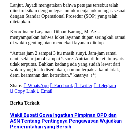
Lanjut, Jayadi mengatakan bahwa petugas tersebut telah
diinstruksikan dengan tegas untuk menjalankan tugas sesuai
dengan Standar Operasional Prosedur (SOP) yang telah
ditetapkan.
Koordinator Layanan Titipan Barang, M. Azis
menyampaikan bahwa loket layanan titipan seringkali ramai
di waktu genting atau mendekati layanan ditutup.
“Antara jam 2 sampai 3 itu masih sunyi. Jam-jam ramai
nanti sekitar jam 4 sampai 5 sore. Antrian di loket itu nyaris
tidak terputus. Bahkan kadang ada yang sudah lewat dari
waktu yang telah disediakan, namun terpaksa kami tolak,
demi keamanan dan ketertiban,” katanya. (*)
Share.
WhatsApp
Facebook
Twitter
Telegram
Copy Link
Email
Berita Terkait
Wakil Bupati Gowa Ingatkan Pimpinan OPD dan
ASN Tentang Pentingnya Pengawasan Wujudkan
Pemerintahan yang Bersih