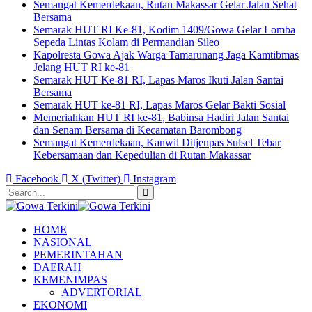
Semangat Kemerdekaan, Rutan Makassar Gelar Jalan Sehat
Bersama
Semarak HUT RI Ke-81, Kodim 1409/Gowa Gelar Lomba
Sepeda Lintas Kolam di Permandian Sileo
Kapolresta Gowa Ajak Warga Tamarunang Jaga Kamtibmas
Jelang HUT RI ke-81
Semarak HUT Ke-81 RI, Lapas Maros Ikuti Jalan Santai
Bersama
Semarak HUT ke-81 RI, Lapas Maros Gelar Bakti Sosial
Memeriahkan HUT RI ke-81, Babinsa Hadiri Jalan Santai
dan Senam Bersama di Kecamatan Barombong
Semangat Kemerdekaan, Kanwil Ditjenpas Sulsel Tebar
Kebersamaan dan Kepedulian di Rutan Makassar
Facebook
X (Twitter)
Instagram
HOME
NASIONAL
PEMERINTAHAN
DAERAH
KEMENIMPAS
ADVERTORIAL
EKONOMI