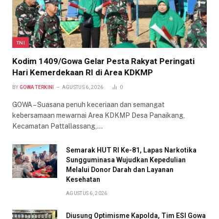
TNI
Kodim 1409/Gowa Gelar Pesta Rakyat Peringati
Hari Kemerdekaan RI di Area KDKMP
BY
GOWA TERKINI
AGUSTUS 6, 2026
0
GOWA – Suasana penuh keceriaan dan semangat
kebersamaan mewarnai Area KDKMP Desa Panaikang,
Kecamatan Pattallassang,…
Semarak HUT RI Ke-81, Lapas Narkotika
Sungguminasa Wujudkan Kepedulian
Melalui Donor Darah dan Layanan
Kesehatan
AGUSTUS 6, 2026
Diusung Optimisme Kapolda, Tim ESI Gowa