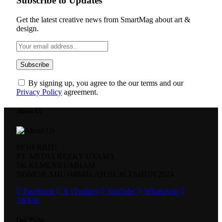
Subscribe to Updates
Get the latest creative news from SmartMag about art &
design.
By signing up, you agree to the our terms and our
Privacy Policy
agreement.
About Us
PENERBIT:
PT. MEDIA REZKY UTAMA
SK KEMENKUMHAM
NOMOR AHU-040401.AH.01.30.TAHUN 2024
Facebook
X (Twitter)
YouTube
WhatsApp
TikTok
Our Picks