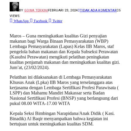
BY
GOWA TERKINI
FEBRUARI 23, 2024
TIDAK ADA KOMENTAR
5
VIEWS
WhatsApp
Facebook
Twitter
Maros – Guna meningkatkan kualitas Gizi penyajian
makanan bagi Warga Binaan Pemasyarakatan (WBP)
Lembaga Pemasyarakatan (Lapas) Kelas IIB Maros, staf
pengelola bahan makanan dan Kepala Subseksi Perawatan
(Kasubsi Perawatan) mengikuti pelatihan peningkatan
kualitas penjamah makanan dan meningkatkan kualitas gizi.
Jum’at, (23/02/2024).
Pelatihan ini dilaksanakan di Lembaga Pemasyarakatan
Khusus Anak (Lpka) IIB Maros yang terselanggara atas
kerjasama dengan Lembaga Sertifikasi Profesi Parawisata (
LSPP) dan Mahamu Mandiri Makassar serta Badan
Nasional Sertifikasi Profesi (BNSP) yang berlangsung dari
pukul 08.00 WITA-17.00 WITA
Kepala Seksi Bimbingan Narapidana/Anak Didik ( Kasi.
Binadik) Al Baqir menyampaikan bahwa kegiatan ini
bertujuan untuk meningkatkan kualitas SDM.