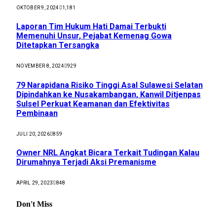
OKTOBER 9, 2024
1,181
Laporan Tim Hukum Hati Damai Terbukti
Memenuhi Unsur, Pejabat Kemenag Gowa
Ditetapkan Tersangka
NOVEMBER 8, 2024
929
79 Narapidana Risiko Tinggi Asal Sulawesi Selatan
Dipindahkan ke Nusakambangan, Kanwil Ditjenpas
Sulsel Perkuat Keamanan dan Efektivitas
Pembinaan
JULI 20, 2026
859
Owner NRL Angkat Bicara Terkait Tudingan Kalau
Dirumahnya Terjadi Aksi Premanisme
APRIL 29, 2023
848
Don't Miss