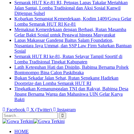
Semarak HUT Ke-81 RI, Petugas Lapas Takalar Meriahkan
Jalan Santai, Lomba Tradisional dan Aksi Sosial Kanwil
Ditjenpas Sulsel
Kobarkan Semangat Kemerdekaan, Kodim 1409/Gowa Gelar
Lomba Semarak HUT RI Ke-81
Memaknai Kemerdekaan dengan Berbagi, Rutan Masamba
Gelar Bakti Sosial untuk Pegawai hingga Masyarakat
Lapas Makassar Gandeng Baitus Salam Foundation,
Nusantara Jaya Ummat, dan SSP Law Firm Salurkan Bantuan
Sosial
Semarak HUT RI ke-81, Rutan Selayar Tampil Sportif di
Lomba Tradisional Tingkat Kabupaten
Latih Keteguhan Hati dan Disiplin, Babinsa Bersama Polsek
Bontonompo Bina Calon Paskibraka
Bukan Sekadar Jalan Sehat, Rutan Sengkang Hadirkan
Doorprize dan Lomba Semarak HUT RI
Tingkatkan Kemanunggalan TNI dan Rakyat, Babinsa Desa
Jipang Bersama Warga dan Mahasiswa UIN Gelar Karya
Bakti
Facebook
X (Twitter)
Instagram
HOME