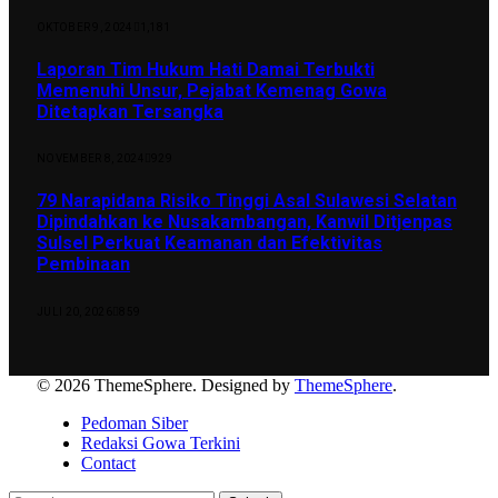
OKTOBER 9, 2024
1,181
Laporan Tim Hukum Hati Damai Terbukti
Memenuhi Unsur, Pejabat Kemenag Gowa
Ditetapkan Tersangka
NOVEMBER 8, 2024
929
79 Narapidana Risiko Tinggi Asal Sulawesi Selatan
Dipindahkan ke Nusakambangan, Kanwil Ditjenpas
Sulsel Perkuat Keamanan dan Efektivitas
Pembinaan
JULI 20, 2026
859
© 2026 ThemeSphere. Designed by
ThemeSphere
.
Pedoman Siber
Redaksi Gowa Terkini
Contact