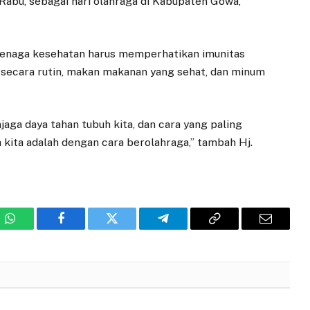
Rabu, sebagai hari olahraga di Kabupaten Gowa,”
tenaga kesehatan harus memperhatikan imunitas
a secara rutin, makan makanan yang sehat, dan minum
aga daya tahan tubuh kita, dan cara yang paling
kita adalah dengan cara berolahraga,” tambah Hj.
WhatsApp
Facebook
Twitter
Telegram
Copy
Email
Link