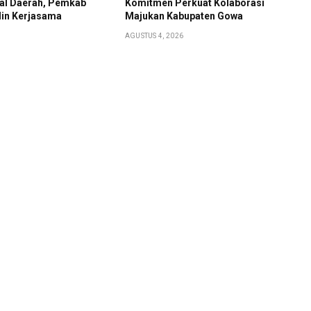
kal Daerah, Pemkab
Komitmen Perkuat Kolaborasi
lin Kerjasama
Majukan Kabupaten Gowa
AGUSTUS 4, 2026