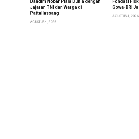
Dandim Nobar Piala Dunia dengan
Fondasi Fis
Jajaran TNI dan Warga di
Gowa-BRI Ja
Pattallassang
AGUSTUS 4, 2026
AGUSTUS 4, 2026