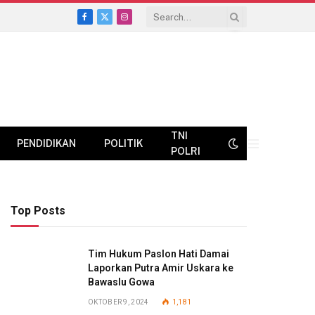
Facebook
X
Instagram
(Twitter)
TNI
PENDIDIKAN
POLITIK
POLRI
Top Posts
Tim Hukum Paslon Hati Damai
Laporkan Putra Amir Uskara ke
Bawaslu Gowa
OKTOBER 9, 2024
1,181