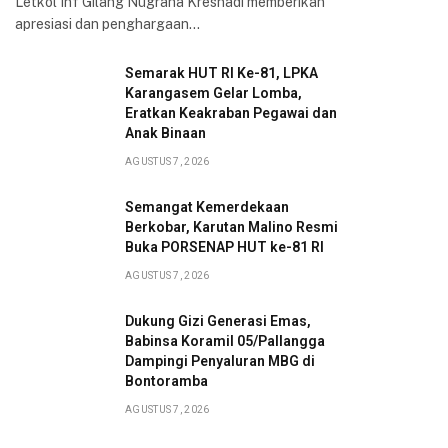
Letkol Inf Gilang Nugraha Kresnadi memberikan
apresiasi dan penghargaan…
Semarak HUT RI Ke-81, LPKA
Karangasem Gelar Lomba,
Eratkan Keakraban Pegawai dan
Anak Binaan
AGUSTUS 7, 2026
Semangat Kemerdekaan
Berkobar, Karutan Malino Resmi
Buka PORSENAP HUT ke-81 RI
AGUSTUS 7, 2026
Dukung Gizi Generasi Emas,
Babinsa Koramil 05/Pallangga
Dampingi Penyaluran MBG di
Bontoramba
AGUSTUS 7, 2026