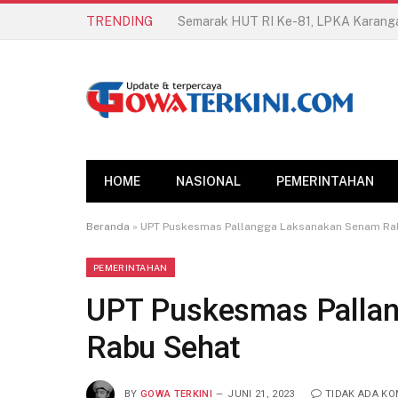
TRENDING
HOME
NASIONAL
PEMERINTAHAN
Beranda
»
UPT Puskesmas Pallangga Laksanakan Senam Ra
PEMERINTAHAN
UPT Puskesmas Palla
Rabu Sehat
BY
GOWA TERKINI
JUNI 21, 2023
TIDAK ADA K