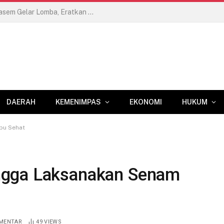
Semarak HUT RI Ke-81, LPKA Karangasem Gelar Lomba, Eratkan Keakraban Pegawai dan Anak Binaan
DAERAH
KEMENIMPAS
EKONOMI
HUKUM
bu Sehat
ngga Laksanakan Senam
OMENTAR
49
VIEWS