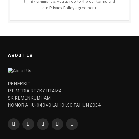
By signing up, you agree to the our terms and
our
Privacy Policy
agreement.
ABOUT US
PENERBIT:
PT. MEDIA REZKY UTAMA
SK KEMENKUMHAM
NOMOR AHU-040401.AH.01.30.TAHUN 2024
Facebook
X
YouTube
WhatsApp
TikTok
(Twitter)