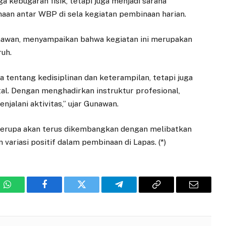
a kebugaran fisik, tetapi juga menjadi sarana
aan antar WBP di sela kegiatan pembinaan harian.
nawan, menyampaikan bahwa kegiatan ini merupakan
uh.
 tentang kedisiplinan dan keterampilan, tetapi juga
l. Dengan menghadirkan instruktur profesional,
alani aktivitas,” ujar Gunawan.
serupa akan terus dikembangkan dengan melibatkan
variasi positif dalam pembinaan di Lapas. (*)
WhatsApp
Facebook
Twitter
Telegram
Copy
Email
Link