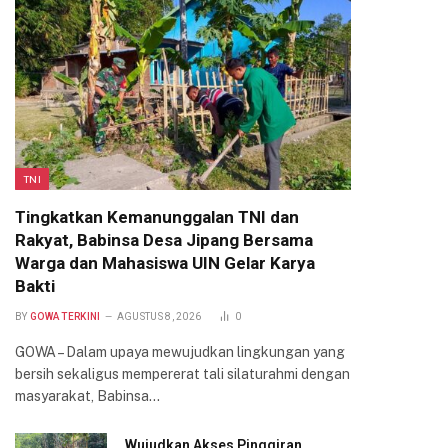
TNI
Tingkatkan Kemanunggalan TNI dan
Rakyat, Babinsa Desa Jipang Bersama
Warga dan Mahasiswa UIN Gelar Karya
Bakti
BY
GOWA TERKINI
AGUSTUS 8, 2026
0
GOWA – Dalam upaya mewujudkan lingkungan yang
bersih sekaligus mempererat tali silaturahmi dengan
masyarakat, Babinsa…
Wujudkan Akses Pinggiran,