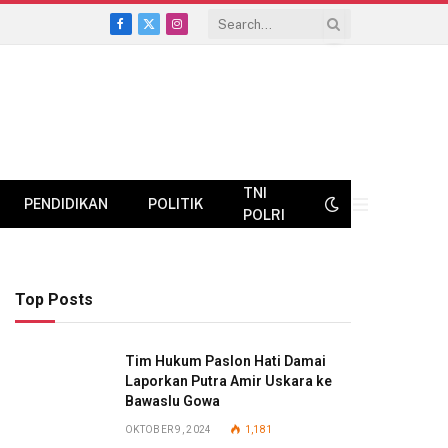
Facebook
X
Instagram
(Twitter)
TNI
PENDIDIKAN
POLITIK
POLRI
Top Posts
Tim Hukum Paslon Hati Damai
Laporkan Putra Amir Uskara ke
Bawaslu Gowa
OKTOBER 9, 2024
1,181