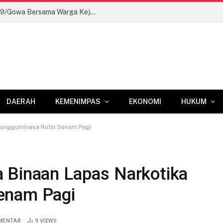
Wujudkan Akses Pinggiran, Kodim 1409/Gowa Bersama Warga Kejar Penuntasan Jembatan Gantung Tahap V
DAERAH
KEMENIMPAS
EKONOMI
HUKUM
Sungguminasa Rutin Senam Pagi
 Binaan Lapas Narkotika
enam Pagi
MENTAR
9
VIEWS