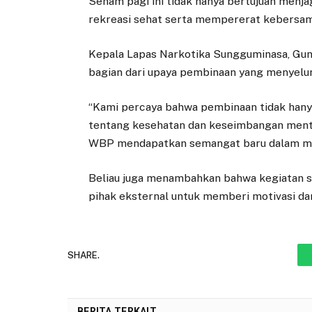
Senam pagi ini tidak hanya bertujuan menjag
rekreasi sehat serta mempererat kebersam
Kepala Lapas Narkotika Sungguminasa, Gu
bagian dari upaya pembinaan yang menyelur
“Kami percaya bahwa pembinaan tidak hanya
tentang kesehatan dan keseimbangan menta
WBP mendapatkan semangat baru dalam menj
Beliau juga menambahkan bahwa kegiatan 
pihak eksternal untuk memberi motivasi dan 
SHARE.
BERITA TERKAIT