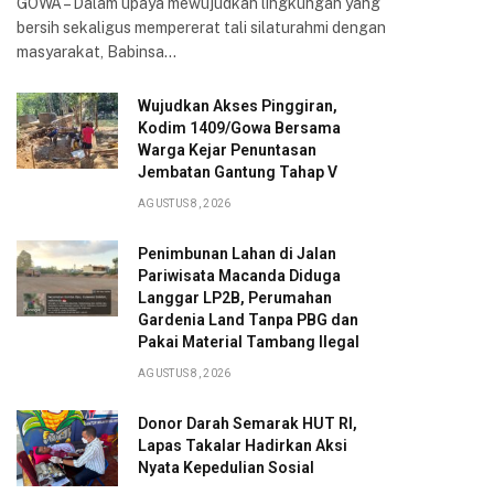
GOWA – Dalam upaya mewujudkan lingkungan yang
bersih sekaligus mempererat tali silaturahmi dengan
masyarakat, Babinsa…
Wujudkan Akses Pinggiran,
Kodim 1409/Gowa Bersama
Warga Kejar Penuntasan
Jembatan Gantung Tahap V
AGUSTUS 8, 2026
Penimbunan Lahan di Jalan
Pariwisata Macanda Diduga
Langgar LP2B, Perumahan
Gardenia Land Tanpa PBG dan
Pakai Material Tambang Ilegal
AGUSTUS 8, 2026
Donor Darah Semarak HUT RI,
Lapas Takalar Hadirkan Aksi
Nyata Kepedulian Sosial