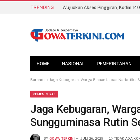
TRENDING
HOME
NASIONAL
PEMERINTAHAN
Beranda
»
Jaga Kebugaran, Warga Binaan Lapas Narkotika 
KEMENIMIPAS
Jaga Kebugaran, Warga
Sungguminasa Rutin S
BY
GOWA TERKINI
JULI 26, 2025
TIDAK ADA KO