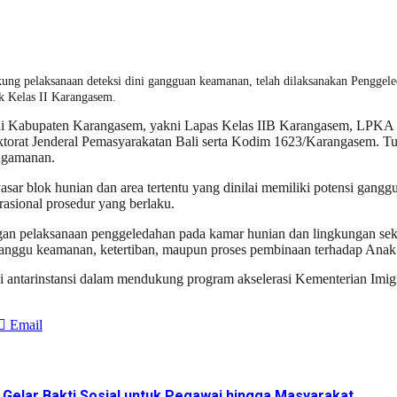
ng pelaksanaan deteksi dini gangguan keamanan, telah dilaksanakan Penggel
 Kelas II Karangasem.
n di Kabupaten Karangasem, yakni Lapas Kelas IIB Karangasem, LPKA
ektorat Jenderal Pemasyarakatan Bali serta Kodim 1623/Karangasem. T
engamanan.
r blok hunian dan area tertentu yang dinilai memiliki potensi gangg
rasional prosedur yang berlaku.
gan pelaksanaan penggeledahan pada kamar hunian dan lingkungan sek
ganggu keamanan, ketertiban, maupun proses pembinaan terhadap Anak
 antarinstansi dalam mendukung program akselerasi Kementerian Imigr
Email
elar Bakti Sosial untuk Pegawai hingga Masyarakat