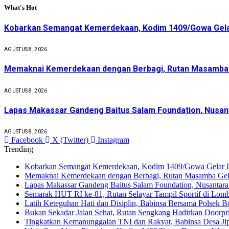
What's Hot
Kobarkan Semangat Kemerdekaan, Kodim 1409/Gowa Gela
AGUSTUS 8, 2026
Memaknai Kemerdekaan dengan Berbagi, Rutan Masamba G
AGUSTUS 8, 2026
Lapas Makassar Gandeng Baitus Salam Foundation, Nusant
AGUSTUS 8, 2026
Facebook
X (Twitter)
Instagram
Trending
Kobarkan Semangat Kemerdekaan, Kodim 1409/Gowa Gelar
Memaknai Kemerdekaan dengan Berbagi, Rutan Masamba Gelar
Lapas Makassar Gandeng Baitus Salam Foundation, Nusantara
Semarak HUT RI ke-81, Rutan Selayar Tampil Sportif di Lomb
Latih Keteguhan Hati dan Disiplin, Babinsa Bersama Polsek 
Bukan Sekadar Jalan Sehat, Rutan Sengkang Hadirkan Door
Tingkatkan Kemanunggalan TNI dan Rakyat, Babinsa Desa Ji