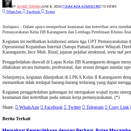
BY
GOWA TERKINI
JUNI 8, 2026
TIDAK ADA KOMENTAR
13
VIEWS
WhatsApp
Facebook
Twitter
Amlapura – Dalam upaya memperkuat keamanan dan ketertiban serta menduku
Pemasyarakatan Kelas IIB Karangasem dan Lembaga Pembinaan Khusus Anak
Kegiatan ini melibatkan kolaborasi antara tiga UPT Pemasyarakata
Operasional Kepatuhan Internal (Satops Patnal) Kantor Wilayah Dir
Karangasem, Ince Muh. Rizal, jajaran pejabat struktural, serta staf p
Penggeledahan diawali di Lapas Kelas IIB Karangasem dengan menyasa
dilakukan secara humanis, profesional, dan sesuai dengan standar ope
Selanjutnya, kegiatan dilanjutkan di LPKA Kelas II Karangasem den
memastikan tidak terdapat barang-barang terlarang yang dapat meng
Kegiatan penggeledahan gabungan ini merupakan wujud nyata sinergi
keamanan dan ketertiban pada satuan kerja pemasyarakatan. (*)
Share.
WhatsApp
Facebook
Twitter
Telegram
Copy Link
Berita Terkait
Memaknai Kemerdekaan dengan Berbagi, Rutan Masamba G