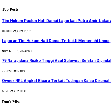
Top Posts
Tim Hukum Paslon Hati Damai Laporkan Putra Amir Uskar
OKTOBER 9, 2024
1,181
Laporan Tim Hukum Hati Damai Terbukti Memenuhi Unsur
NOVEMBER 8, 2024
929
79 Narapidana Risiko Tinggi Asal Sulawesi Selatan Dipin
JULI 20, 2026
859
Owner NRL Angkat Bicara Terkait Tudingan Kalau Dirumah
APRIL 29, 2023
848
Don't Miss