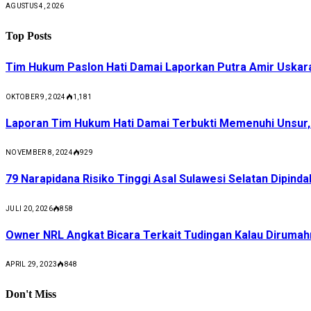
AGUSTUS 4, 2026
Top Posts
Tim Hukum Paslon Hati Damai Laporkan Putra Amir Uskar
OKTOBER 9, 2024
1,181
Laporan Tim Hukum Hati Damai Terbukti Memenuhi Unsur
NOVEMBER 8, 2024
929
79 Narapidana Risiko Tinggi Asal Sulawesi Selatan Dipin
JULI 20, 2026
858
Owner NRL Angkat Bicara Terkait Tudingan Kalau Dirumah
APRIL 29, 2023
848
Don't Miss