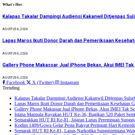
What's Hot
Kalapas Takalar Dampingi Audiensi Kakanwil Ditjenpas Sul
AGUSTUS 6, 2026
Lapas Maros Ikuti Donor Darah dan Pemeriksaan Kesehat
AGUSTUS 6, 2026
Gallery Phone Makassar Jual iPhone Bekas, Akui IMEI Tak
AGUSTUS 6, 2026
Facebook
X (Twitter)
Instagram
Trending
Kalapas Takalar Dampingi Audiensi Kakanwil Ditjenpas Sulse
Lapas Maros Ikuti Donor Darah dan Pemeriksaan Kesehatan 
Gallery Phone Makassar Jual iPhone Bekas, Akui IMEI Tak Se
Istana Mappala Rayakan HUT Ke-36, Bagikan 520 Paket Se
Semarakkan HUT RI Ke-81, Jajaran Lapas Perempuan Sunggumi
Kodim 1409/Gowa Gelar Pesta Rakyat Peringati Hari Kemer
Semarak HUT RI Ke-81, Lapas Narkotika Sungguminasa Wuju