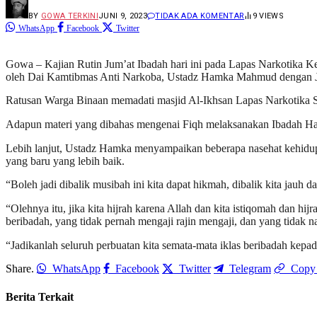
BY
GOWA TERKINI
JUNI 9, 2023
TIDAK ADA KOMENTAR
9
VIEWS
WhatsApp
Facebook
Twitter
Gowa – Kajian Rutin Jum’at Ibadah hari ini pada Lapas Narkotika Ke
oleh Dai Kamtibmas Anti Narkoba, Ustadz Hamka Mahmud dengan Ju
Ratusan Warga Binaan memadati masjid Al-Ikhsan Lapas Narkotika
Adapun materi yang dibahas mengenai Fiqh melaksanakan Ibadah Haji
Lebih lanjut, Ustadz Hamka menyampaikan beberapa nasehat kehidup
yang baru yang lebih baik.
“Boleh jadi dibalik musibah ini kita dapat hikmah, dibalik kita jauh da
“Olehnya itu, jika kita hijrah karena Allah dan kita istiqomah dan hi
beribadah, yang tidak pernah mengaji rajin mengaji, dan yang tidak n
“Jadikanlah seluruh perbuatan kita semata-mata iklas beribadah kepad
Share.
WhatsApp
Facebook
Twitter
Telegram
Copy
Berita Terkait