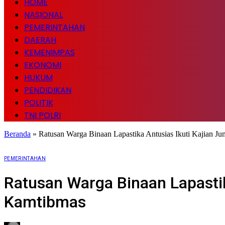
HOME
NASIONAL
PEMERINTAHAN
DAERAH
KEMENIMPAS
EKONOMI
HUKUM
PENDIDIKAN
POLITIK
TNI POLRI
Beranda
»
Ratusan Warga Binaan Lapastika Antusias Ikuti Kajian J
PEMERINTAHAN
Ratusan Warga Binaan Lapastik
Kamtibmas