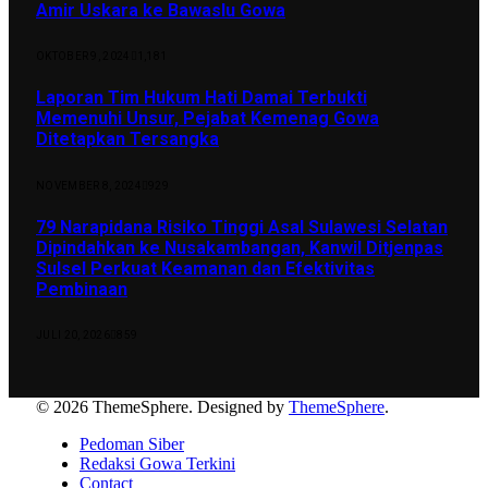
Amir Uskara ke Bawaslu Gowa
OKTOBER 9, 2024
1,181
Laporan Tim Hukum Hati Damai Terbukti
Memenuhi Unsur, Pejabat Kemenag Gowa
Ditetapkan Tersangka
NOVEMBER 8, 2024
929
79 Narapidana Risiko Tinggi Asal Sulawesi Selatan
Dipindahkan ke Nusakambangan, Kanwil Ditjenpas
Sulsel Perkuat Keamanan dan Efektivitas
Pembinaan
JULI 20, 2026
859
© 2026 ThemeSphere. Designed by
ThemeSphere
.
Pedoman Siber
Redaksi Gowa Terkini
Contact