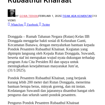
BY
GOWA TERKINI
FEBRUARI 1, 2025
TIDAK ADA KOMENTAR
13
VIEWS
WhatsApp
Facebook
Twitter
Donggala – Rumah Tahanan Negara (Rutan) Kelas IIB
Donggala menggelar bakti sosial di Kelurahan Ganti,
Kecamatan Banawa, dengan menyalurkan bantuan kepada
Pondok Pesantren Rubaathul Khairaat. Kegiatan yang
dipimpin langsung oleh Kepala Rutan Donggala, Suwandi,
beserta staf ini merupakan wujud nyata dukungan terhadap
program Asta Cita Presiden RI dan upaya untuk
meningkatkan kesejahteraan masyarakat Jum’at,
(31/1/2025).
Pondok Pesantren Rubaathul Khairaat, yang berjarak
kurang lebih 200 meter dari Rutan Donggala, menerima
bantuan berupa beras, minyak goreng, dan mi instan.
Kedatangan Suwandi dan jajarannya disambut hangat oleh
pengurus dan seluruh santri pondok pesantren.
Pengurus Pondok Pesantren Rubaathul Khairaat