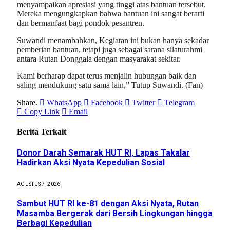
menyampaikan apresiasi yang tinggi atas bantuan tersebut.
Mereka mengungkapkan bahwa bantuan ini sangat berarti
dan bermanfaat bagi pondok pesantren.
Suwandi menambahkan, Kegiatan ini bukan hanya sekadar
pemberian bantuan, tetapi juga sebagai sarana silaturahmi
antara Rutan Donggala dengan masyarakat sekitar.
Kami berharap dapat terus menjalin hubungan baik dan
saling mendukung satu sama lain,” Tutup Suwandi. (Fan)
Share.
WhatsApp
Facebook
Twitter
Telegram
Copy Link
Email
Berita Terkait
Donor Darah Semarak HUT RI, Lapas Takalar
Hadirkan Aksi Nyata Kepedulian Sosial
AGUSTUS 7, 2026
Sambut HUT RI ke-81 dengan Aksi Nyata, Rutan
Masamba Bergerak dari Bersih Lingkungan hingga
Berbagi Kepedulian