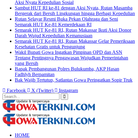
Aksi Nyata Kepedulian Sosial
Sambut HUT RI ke-81 dengan Aksi Nyata, Rutan Masamba
Bergerak dari Bersih Lingkungan hingga Berbagi Kepedulian
Rutan Selayar Resmi Buka Pekan Olahraga dan Seni
Semarak HUT Ke-81 Kemerdekaan RI
Semarak HUT Ke-81 RI, Rutan Makassar Ikuti Aksi Donor
Darah Wujud Kepedulian Kemanusiaan
Semarak HUT Ke-81 RI, Rutan Makassar Gelar Pemeriksaan
Kesehatan Gratis untuk Pengunjung
Wakil Bupati Gowa Ingatkan Pimpinan OPD dan ASN
Tentang Pentingnya Pengawasan Wujudkan Pemerintahan
yang Bersih
Bapak Pembangunan Polres Bulukumba, AKP Hasan
Fadhlyh Berpamitan
Bak Wajib Tertutup, Satlantas Gowa Peringatkan Sopir Truk
Facebook
X (Twitter)
Instagram
HOME