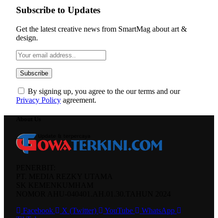
Subscribe to Updates
Get the latest creative news from SmartMag about art &
design.
By signing up, you agree to the our terms and our
Privacy Policy
agreement.
About Us
PENERBIT:
PT. MEDIA REZKY UTAMA
SK KEMENKUMHAM
NOMOR AHU-040401.AH.01.30.TAHUN 2024
Facebook
X (Twitter)
YouTube
WhatsApp