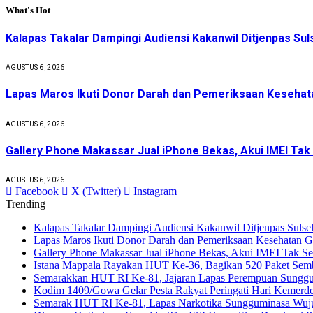
What's Hot
Kalapas Takalar Dampingi Audiensi Kakanwil Ditjenpas Sul
AGUSTUS 6, 2026
Lapas Maros Ikuti Donor Darah dan Pemeriksaan Kesehat
AGUSTUS 6, 2026
Gallery Phone Makassar Jual iPhone Bekas, Akui IMEI Tak
AGUSTUS 6, 2026
Facebook
X (Twitter)
Instagram
Trending
Kalapas Takalar Dampingi Audiensi Kakanwil Ditjenpas Sulse
Lapas Maros Ikuti Donor Darah dan Pemeriksaan Kesehatan 
Gallery Phone Makassar Jual iPhone Bekas, Akui IMEI Tak Se
Istana Mappala Rayakan HUT Ke-36, Bagikan 520 Paket Se
Semarakkan HUT RI Ke-81, Jajaran Lapas Perempuan Sunggumi
Kodim 1409/Gowa Gelar Pesta Rakyat Peringati Hari Kemer
Semarak HUT RI Ke-81, Lapas Narkotika Sungguminasa Wuju