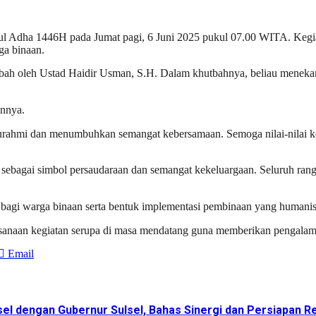
 Adha 1446H pada Jumat pagi, 6 Juni 2025 pukul 07.00 WITA. Kegiata
ga binaan.
hutbah oleh Ustad Haidir Usman, S.H. Dalam khutbahnya, beliau mene
annya.
urahmi dan menumbuhkan semangat kebersamaan. Semoga nilai-nilai kei
ma sebagai simbol persaudaraan dan semangat kekeluargaan. Seluruh ran
al bagi warga binaan serta bentuk implementasi pembinaan yang humani
sanaan kegiatan serupa di masa mendatang guna memberikan pengalaman
Email
sel dengan Gubernur Sulsel, Bahas Sinergi dan Persiapan R