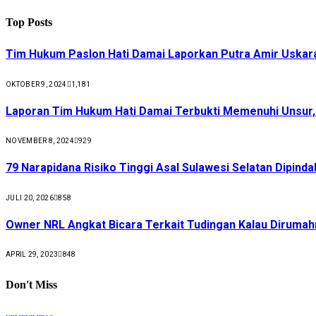
Top Posts
Tim Hukum Paslon Hati Damai Laporkan Putra Amir Uskar
OKTOBER 9, 2024
1,181
Laporan Tim Hukum Hati Damai Terbukti Memenuhi Unsur
NOVEMBER 8, 2024
929
79 Narapidana Risiko Tinggi Asal Sulawesi Selatan Dipin
JULI 20, 2026
858
Owner NRL Angkat Bicara Terkait Tudingan Kalau Dirumah
APRIL 29, 2023
848
Don't Miss