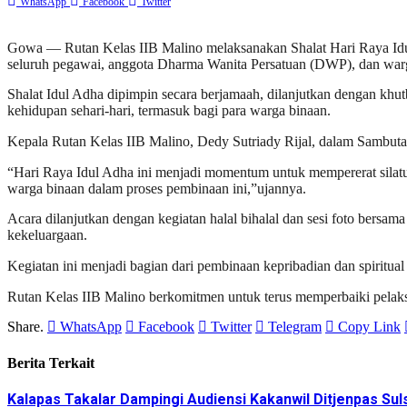
WhatsApp
Facebook
Twitter
Gowa — Rutan Kelas IIB Malino melaksanakan Shalat Hari Raya Idul
seluruh pegawai, anggota Dharma Wanita Persatuan (DWP), dan war
Shalat Idul Adha dipimpin secara berjamaah, dilanjutkan dengan k
kehidupan sehari-hari, termasuk bagi para warga binaan.
Kepala Rutan Kelas IIB Malino, Dedy Sutriady Rijal, dalam Sambut
“Hari Raya Idul Adha ini menjadi momentum untuk mempererat silat
warga binaan dalam proses pembinaan ini,”ujannya.
Acara dilanjutkan dengan kegiatan halal bihalal dan sesi foto bersa
kekeluargaan.
Kegiatan ini menjadi bagian dari pembinaan kepribadian dan spiritu
Rutan Kelas IIB Malino berkomitmen untuk terus memperbaiki pelak
Share.
WhatsApp
Facebook
Twitter
Telegram
Copy Link
Berita Terkait
Kalapas Takalar Dampingi Audiensi Kakanwil Ditjenpas Sul