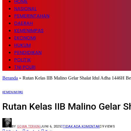
HOME
NASIONAL
PEMERINTAHAN
DAERAH
KEMENIMPAS
EKONOMI
HUKUM
PENDIDIKAN
POLITIK
TNI POLRI
Beranda
»
Rutan Kelas IIB Malino Gelar Shalat Idul Adha 1446H B
KEMENIMIPAS
Rutan Kelas IIB Malino Gelar 
BY
GOWA TERKINI
JUNI 6, 2025
TIDAK ADA KOMENTAR
9
VIEWS