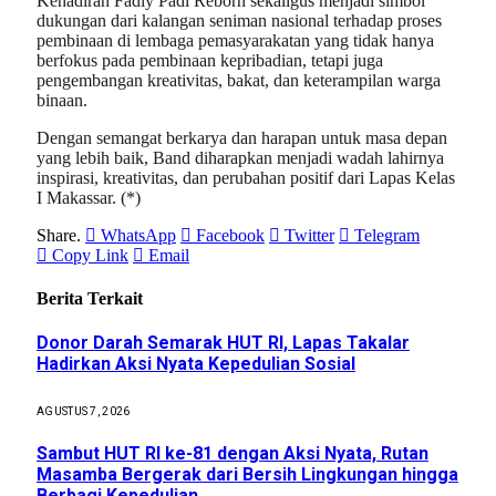
Kehadiran Fadly Padi Reborn sekaligus menjadi simbol
dukungan dari kalangan seniman nasional terhadap proses
pembinaan di lembaga pemasyarakatan yang tidak hanya
berfokus pada pembinaan kepribadian, tetapi juga
pengembangan kreativitas, bakat, dan keterampilan warga
binaan.
Dengan semangat berkarya dan harapan untuk masa depan
yang lebih baik, Band diharapkan menjadi wadah lahirnya
inspirasi, kreativitas, dan perubahan positif dari Lapas Kelas
I Makassar. (*)
Share.
WhatsApp
Facebook
Twitter
Telegram
Copy Link
Email
Berita Terkait
Donor Darah Semarak HUT RI, Lapas Takalar
Hadirkan Aksi Nyata Kepedulian Sosial
AGUSTUS 7, 2026
Sambut HUT RI ke-81 dengan Aksi Nyata, Rutan
Masamba Bergerak dari Bersih Lingkungan hingga
Berbagi Kepedulian