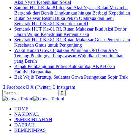
Aksi Nyata Kepedulian Sosial
Sambut HUT RI ke-81 dengan Aksi Nyata, Rutan Masamba
Bergerak dari Bersih Lingkungan hingga Berbagi Kepedulian
Rutan Selayar Resmi Buka Pekan Olahraga dan Seni
Semarak HUT Ke-81 Kemerdekaan RI
Semarak HUT Ke-81 RI, Rutan Makassar Ikuti Aksi Donor
Darah Wujud Kepedulian Kemanusiaan
Semarak HUT Ke-81 RI, Rutan Makassar Gelar Pemeriksaan
Kesehatan Gratis untuk Pengunjung
Wakil Bupati Gowa Ingatkan Pimpinan OPD dan ASN
Tentang Pentingnya Pengawasan Wujudkan Pemerintahan
yang Bersih
Bapak Pembangunan Polres Bulukumba, AKP Hasan
Fadhlyh Berpamitan
Bak Wajib Tertutup, Satlantas Gowa Peringatkan Sopir Truk
Facebook
X (Twitter)
Instagram
HOME
NASIONAL
PEMERINTAHAN
DAERAH
KEMENIMPAS