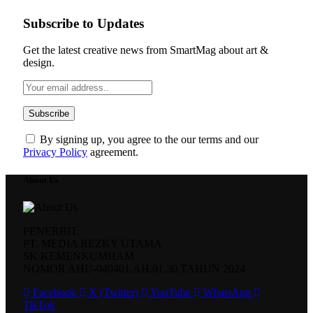
Subscribe to Updates
Get the latest creative news from SmartMag about art &
design.
By signing up, you agree to the our terms and our
Privacy Policy
agreement.
About Us
PENERBIT:
PT. MEDIA REZKY UTAMA
SK KEMENKUMHAM
NOMOR AHU-040401.AH.01.30.TAHUN 2024
Facebook
X (Twitter)
YouTube
WhatsApp
TikTok