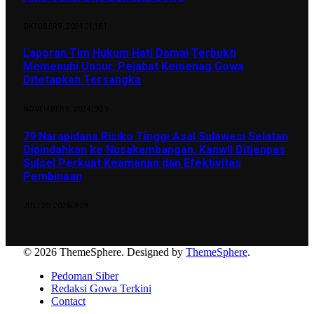
OKTOBER 9, 2024
1,181
Laporan Tim Hukum Hati Damai Terbukti
Memenuhi Unsur, Pejabat Kemenag Gowa
Ditetapkan Tersangka
NOVEMBER 8, 2024
929
79 Narapidana Risiko Tinggi Asal Sulawesi Selatan
Dipindahkan ke Nusakambangan, Kanwil Ditjenpas
Sulsel Perkuat Keamanan dan Efektivitas
Pembinaan
JULI 20, 2026
859
© 2026 ThemeSphere. Designed by
ThemeSphere
.
Pedoman Siber
Redaksi Gowa Terkini
Contact