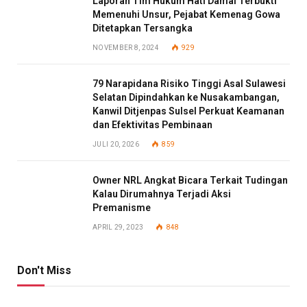
Laporan Tim Hukum Hati Damai Terbukti
Memenuhi Unsur, Pejabat Kemenag Gowa
Ditetapkan Tersangka
NOVEMBER 8, 2024
929
79 Narapidana Risiko Tinggi Asal Sulawesi
Selatan Dipindahkan ke Nusakambangan,
Kanwil Ditjenpas Sulsel Perkuat Keamanan
dan Efektivitas Pembinaan
JULI 20, 2026
859
Owner NRL Angkat Bicara Terkait Tudingan
Kalau Dirumahnya Terjadi Aksi
Premanisme
APRIL 29, 2023
848
Don't Miss