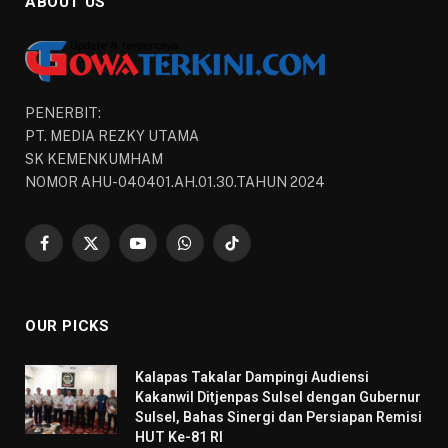
ABOUT US
PENERBIT:
PT. MEDIA REZKY UTAMA
SK KEMENKUMHAM
NOMOR AHU-040401.AH.01.30.TAHUN 2024
Facebook
X
YouTube
WhatsApp
TikTok
(Twitter)
OUR PICKS
Kalapas Takalar Dampingi Audiensi
Kakanwil Ditjenpas Sulsel dengan Gubernur
Sulsel, Bahas Sinergi dan Persiapan Remisi
HUT Ke-81 RI