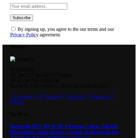
By signing up, you agree to the our terms and our
Privacy Policy
agreement.
About Us
PENERBIT:
PT. MEDIA REZKY UTAMA
SK KEMENKUMHAM
NOMOR AHU-040401.AH.01.30.TAHUN 2024
Facebook
X (Twitter)
YouTube
WhatsApp
TikTok
Our Picks
Semarak HUT Ke-81 RI, Petugas Lapas Takalar
Meriahkan Jalan Santai, Lomba Tradisional dan