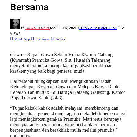
Bersama
BY
GOWA TERKINI
MARET 25, 2025
TIDAK ADA KOMENTAR
32
VIEWS
WhatsApp
Facebook
Twitter
Gowa – Bupati Gowa Selaku Ketua Kwartir Cabang
(Kwarcab) Pramuka Gowa, Sitti Husniah Talenrang
menyebut pramuka merupakan organisasi pembinaan
karakter yang baik bagi generasi muda.
Hal tersebut diungkapkan usai Mengukuhkan Badan
Kelengkapan Kwarcab Gowa dan Melepas Karya Bhakti
Lebaran Tahun 2025, di Baruga Karaeng Galesong, Kantor
Bupati Gowa, Senin (24/3).
“Tugas kakak-kakak adalah melayani, membimbing dan
menginspirasi generasi muda agar mereka lebih bersemangat
lagi meningkatkan gerakan Pramuka. Mari terus berupaya
menciptakan generasi muda yang berkarakter, beriman,
berpengetahuan dan berakhlak mulia melalui pramuka,”
ungkapnya.