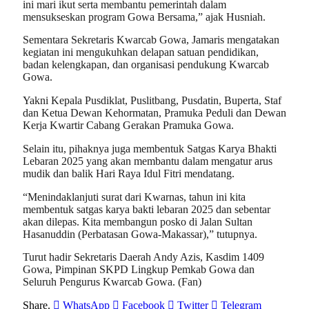
ini mari ikut serta membantu pemerintah dalam
mensukseskan program Gowa Bersama,” ajak Husniah.
Sementara Sekretaris Kwarcab Gowa, Jamaris mengatakan
kegiatan ini mengukuhkan delapan satuan pendidikan,
badan kelengkapan, dan organisasi pendukung Kwarcab
Gowa.
Yakni Kepala Pusdiklat, Puslitbang, Pusdatin, Buperta, Staf
dan Ketua Dewan Kehormatan, Pramuka Peduli dan Dewan
Kerja Kwartir Cabang Gerakan Pramuka Gowa.
Selain itu, pihaknya juga membentuk Satgas Karya Bhakti
Lebaran 2025 yang akan membantu dalam mengatur arus
mudik dan balik Hari Raya Idul Fitri mendatang.
“Menindaklanjuti surat dari Kwarnas, tahun ini kita
membentuk satgas karya bakti lebaran 2025 dan sebentar
akan dilepas. Kita membangun posko di Jalan Sultan
Hasanuddin (Perbatasan Gowa-Makassar),” tutupnya.
Turut hadir Sekretaris Daerah Andy Azis, Kasdim 1409
Gowa, Pimpinan SKPD Lingkup Pemkab Gowa dan
Seluruh Pengurus Kwarcab Gowa. (Fan)
Share.
WhatsApp
Facebook
Twitter
Telegram