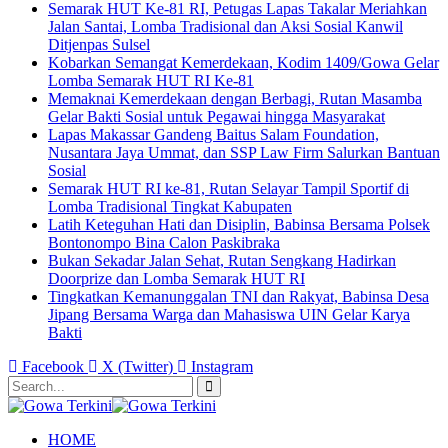
Semarak HUT Ke-81 RI, Petugas Lapas Takalar Meriahkan
Jalan Santai, Lomba Tradisional dan Aksi Sosial Kanwil
Ditjenpas Sulsel
Kobarkan Semangat Kemerdekaan, Kodim 1409/Gowa Gelar
Lomba Semarak HUT RI Ke-81
Memaknai Kemerdekaan dengan Berbagi, Rutan Masamba
Gelar Bakti Sosial untuk Pegawai hingga Masyarakat
Lapas Makassar Gandeng Baitus Salam Foundation,
Nusantara Jaya Ummat, dan SSP Law Firm Salurkan Bantuan
Sosial
Semarak HUT RI ke-81, Rutan Selayar Tampil Sportif di
Lomba Tradisional Tingkat Kabupaten
Latih Keteguhan Hati dan Disiplin, Babinsa Bersama Polsek
Bontonompo Bina Calon Paskibraka
Bukan Sekadar Jalan Sehat, Rutan Sengkang Hadirkan
Doorprize dan Lomba Semarak HUT RI
Tingkatkan Kemanunggalan TNI dan Rakyat, Babinsa Desa
Jipang Bersama Warga dan Mahasiswa UIN Gelar Karya
Bakti
Facebook
X (Twitter)
Instagram
HOME