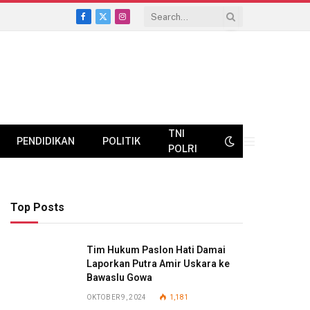
Facebook
X
Instagram
(Twitter)
TNI
PENDIDIKAN
POLITIK
POLRI
Top Posts
Tim Hukum Paslon Hati Damai
Laporkan Putra Amir Uskara ke
Bawaslu Gowa
OKTOBER 9, 2024
1,181