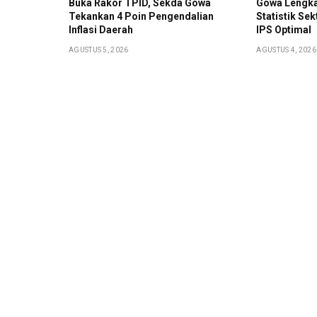
Buka Rakor TPID, Sekda Gowa
Gowa Lengka
Tekankan 4 Poin Pengendalian
Statistik Sek
Inflasi Daerah
IPS Optimal
AGUSTUS 5, 2026
AGUSTUS 4, 2026