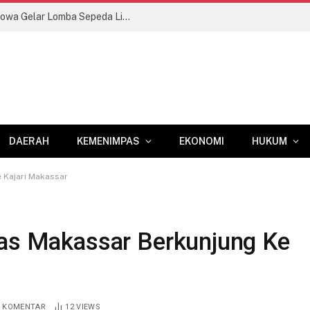
Semarak HUT RI Ke-81, Kodim 1409/Gowa Gelar Lomba Sepeda Lintas Kolam di Permandian Sileo
DAERAH
KEMENIMPAS
EKONOMI
HUKUM
 Kajari Makassar
pas Makassar Berkunjung Ke
A KOMENTAR
12
VIEWS