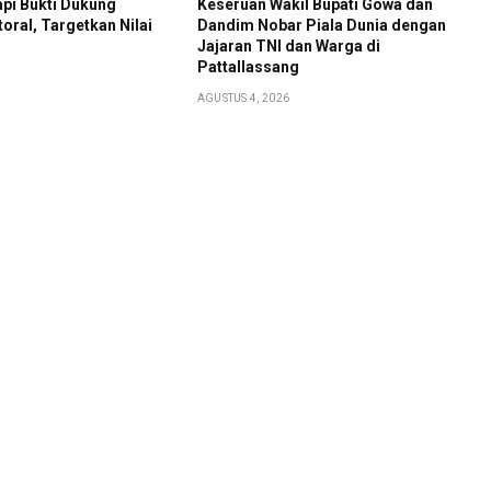
pi Bukti Dukung
Keseruan Wakil Bupati Gowa dan
toral, Targetkan Nilai
Dandim Nobar Piala Dunia dengan
Jajaran TNI dan Warga di
Pattallassang
AGUSTUS 4, 2026