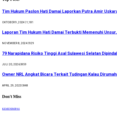
Tim Hukum Paslon Hati Damai Laporkan Putra Amir Uskar
OKTOBER 9, 2024
1,181
Laporan Tim Hukum Hati Damai Terbukti Memenuhi Unsur
NOVEMBER 8, 2024
929
79 Narapidana Risiko Tinggi Asal Sulawesi Selatan Dipin
JULI 20, 2026
859
Owner NRL Angkat Bicara Terkait Tudingan Kalau Dirumah
APRIL 29, 2023
848
Don't Miss
KEMENIMIPAS