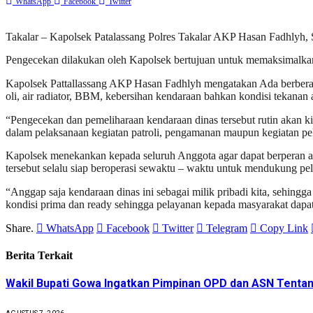
WhatsApp
Facebook
Twitter
Takalar – Kapolsek Patalassang Polres Takalar AKP Hasan Fadhlyh, S
Pengecekan dilakukan oleh Kapolsek bertujuan untuk memaksimalkan
Kapolsek Pattallassang AKP Hasan Fadhlyh mengatakan Ada berberapa 
oli, air radiator, BBM, kebersihan kendaraan bahkan kondisi tekanan
“Pengecekan dan pemeliharaan kendaraan dinas tersebut rutin akan k
dalam pelaksanaan kegiatan patroli, pengamanan maupun kegiatan pe
Kapolsek menekankan kepada seluruh Anggota agar dapat berperan ak
tersebut selalu siap beroperasi sewaktu – waktu untuk mendukung pe
“Anggap saja kendaraan dinas ini sebagai milik pribadi kita, sehingg
kondisi prima dan ready sehingga pelayanan kepada masyarakat dapat 
Share.
WhatsApp
Facebook
Twitter
Telegram
Copy Link
Berita Terkait
Wakil Bupati Gowa Ingatkan Pimpinan OPD dan ASN Tenta