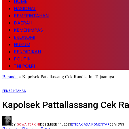
HOME
NASIONAL
PEMERINTAHAN
DAERAH
KEMENIMPAS
EKONOMI
HUKUM
PENDIDIKAN
POLITIK
TNI POLRI
Beranda
»
Kapolsek Pattallassang Cek Randis, Ini Tujuannya
PEMERINTAHAN
Kapolsek Pattallassang Cek Ra
BY
GOWA TERKINI
DESEMBER 11, 2023
TIDAK ADA KOMENTAR
5
VIEWS