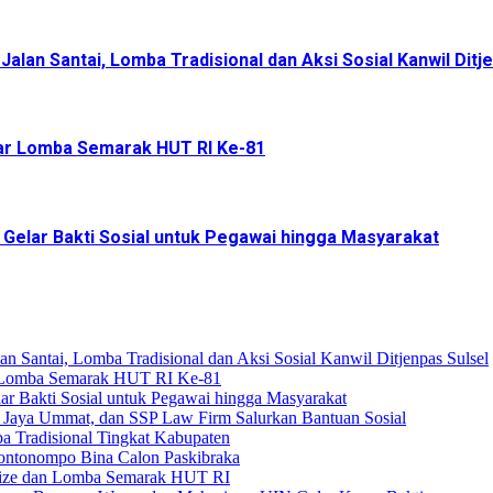
lan Santai, Lomba Tradisional dan Aksi Sosial Kanwil Ditj
r Lomba Semarak HUT RI Ke-81
elar Bakti Sosial untuk Pegawai hingga Masyarakat
 Santai, Lomba Tradisional dan Aksi Sosial Kanwil Ditjenpas Sulsel
 Lomba Semarak HUT RI Ke-81
 Bakti Sosial untuk Pegawai hingga Masyarakat
 Jaya Ummat, dan SSP Law Firm Salurkan Bantuan Sosial
a Tradisional Tingkat Kabupaten
Bontonompo Bina Calon Paskibraka
prize dan Lomba Semarak HUT RI