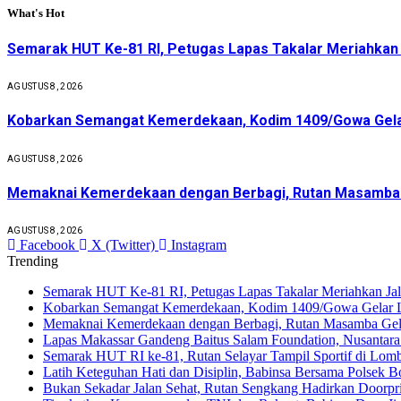
What's Hot
Semarak HUT Ke-81 RI, Petugas Lapas Takalar Meriahkan Ja
AGUSTUS 8, 2026
Kobarkan Semangat Kemerdekaan, Kodim 1409/Gowa Gela
AGUSTUS 8, 2026
Memaknai Kemerdekaan dengan Berbagi, Rutan Masamba G
AGUSTUS 8, 2026
Facebook
X (Twitter)
Instagram
Trending
Semarak HUT Ke-81 RI, Petugas Lapas Takalar Meriahkan Jalan
Kobarkan Semangat Kemerdekaan, Kodim 1409/Gowa Gelar
Memaknai Kemerdekaan dengan Berbagi, Rutan Masamba Gelar
Lapas Makassar Gandeng Baitus Salam Foundation, Nusantara
Semarak HUT RI ke-81, Rutan Selayar Tampil Sportif di Lomb
Latih Keteguhan Hati dan Disiplin, Babinsa Bersama Polsek 
Bukan Sekadar Jalan Sehat, Rutan Sengkang Hadirkan Door