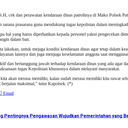
.H, cek dan perawatan kendaraan dinas patrolinya di Mako Polsek Patt
 sarana prasarana guna mendukung tugas kepolisian dalam meningkat
hal yang harus diperhatikan kepada personel yakni pengecekan dimulai
 angin dalam ban.
ita lakukan, untuk mejaga kondisi kendaraan dinas agar tetap dalam k
layanan lainnya dan juga menjaga keselamatan anggota saat mengguna
tif dan bertanggung jawab terhadap kendaraan dinas yang ada agar d
laksanaan tugas Kepolisian khususnya dalam melayani masyarakat.
a kita akan merasa memiliki, kalau sudah merasa memiliki kita rawat se
berjalan maksimal,” tutur Kapolsek. (*)
Email
ng Pentingnya Pengawasan Wujudkan Pemerintahan yang Be