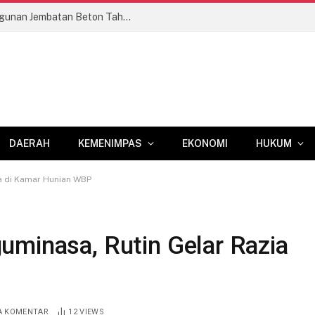
Dorong Konektivitas Wilayah, Pembangunan Jembatan Beton Tahap VI Kodim 1409/Gowa Mulai Berjalan
DAERAH
KEMENIMPAS
EKONOMI
HUKUM
a di Kamar Hunian WBP
uminasa, Rutin Gelar Razia
A KOMENTAR
12
VIEWS