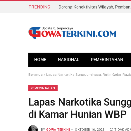
TRENDING
HOME
NASIONAL
PEMERINTAHAN
Beranda
»
Lapas Narkotika Sungguminasa, Rutin Gelar Razi
PEMERINTAHAN
Lapas Narkotika Sungg
di Kamar Hunian WBP
BY
GOWA TERKINI
OKTOBER 16, 2023
TIDAK AD