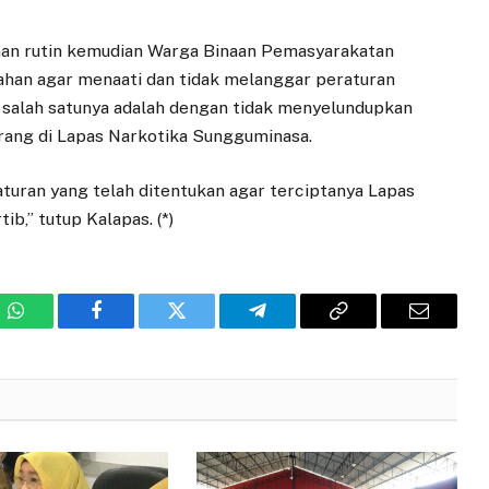
han rutin kemudian Warga Binaan Pemasyarakatan
ahan agar menaati dan tidak melanggar peraturan
 salah satunya adalah dengan tidak menyelundupkan
rang di Lapas Narkotika Sungguminasa.
turan yang telah ditentukan agar terciptanya Lapas
b,” tutup Kalapas. (*)
WhatsApp
Facebook
Twitter
Telegram
Copy
Email
Link