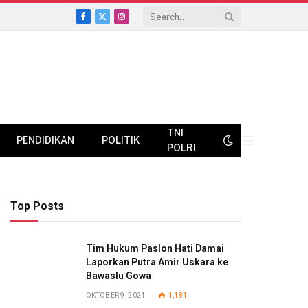
Facebook
X
Instagram
(Twitter)
TNI
PENDIDIKAN
POLITIK
POLRI
Top Posts
Tim Hukum Paslon Hati Damai
Laporkan Putra Amir Uskara ke
Bawaslu Gowa
OKTOBER 9, 2024
1,181