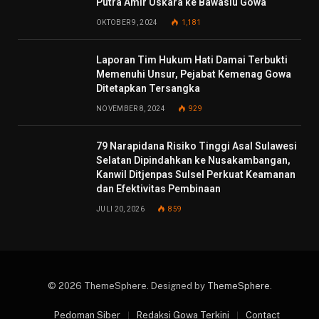
Putra Amir Uskara ke Bawaslu Gowa
OKTOBER 9, 2024
1,181
Laporan Tim Hukum Hati Damai Terbukti
Memenuhi Unsur, Pejabat Kemenag Gowa
Ditetapkan Tersangka
NOVEMBER 8, 2024
929
79 Narapidana Risiko Tinggi Asal Sulawesi
Selatan Dipindahkan ke Nusakambangan,
Kanwil Ditjenpas Sulsel Perkuat Keamanan
dan Efektivitas Pembinaan
JULI 20, 2026
859
© 2026 ThemeSphere. Designed by
ThemeSphere
.
Pedoman Siber
Redaksi Gowa Terkini
Contact