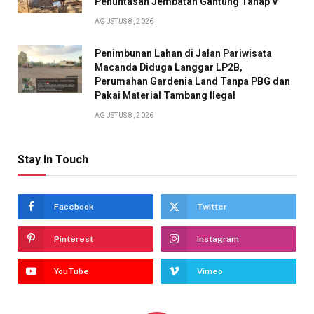
Penuntasan Jembatan Gantung Tahap V
AGUSTUS 8, 2026
Penimbunan Lahan di Jalan Pariwisata
Macanda Diduga Langgar LP2B,
Perumahan Gardenia Land Tanpa PBG dan
Pakai Material Tambang Ilegal
AGUSTUS 8, 2026
Stay In Touch
Facebook
Twitter
Pinterest
Instagram
YouTube
Vimeo