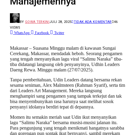
Manajemennya
BY
GOWA TERKINI
JULI 28, 2025
TIDAK ADA KOMENTAR
46
VIEWS
WhatsApp
Facebook
Twitter
Makassar – Suasana Minggu malam di kawasan Sungai
Cerekang, Makassar, mendadak heboh. Seorang pengamen
yang tengah menyanyikan lagu viral “Salimu Naraka” tiba-
tiba didatangi langsung oleh penyanyinya, Udhin Leaders
Daeng Rewa. Minggu malam (27/07/2025).
Tanpa pemberitahuan, Udin Leaders datang bersama rekan
sesama seniman, Alex Malmsteen (Rahman Syarif), serta tim
dari Leaders Art Management. Mereka langsung
menghampiri sang pengamen yang tampak terkejut dan tak
bisa menyembunyikan rasa harunya saat melihat sosok
penyanyi idolanya berdiri tepat di depannya.
Momen itu semakin meriah saat Udin ikut menyanyikan
lagu “Salimu Naraka” bersama musisi-musisi jalanan itu.
Para pengunjung yang tengah menikmati hangatnya sarabba
dan gorengan pun sontak ikut bernyanyi, sambil merekam