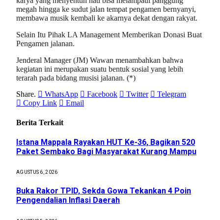
karya yang menyentuh hati bisa melampaui panggung
megah hingga ke sudut jalan tempat pengamen bernyanyi,
membawa musik kembali ke akarnya dekat dengan rakyat.
Selain Itu Pihak LA Management Memberikan Donasi Buat
Pengamen jalanan.
Jenderal Manager (JM) Wawan menambahkan bahwa
kegiatan ini merupakan suatu bentuk sosial yang lebih
terarah pada bidang musisi jalanan. (*)
Share.
WhatsApp
Facebook
Twitter
Telegram
Copy Link
Email
Berita Terkait
Istana Mappala Rayakan HUT Ke-36, Bagikan 520
Paket Sembako Bagi Masyarakat Kurang Mampu
AGUSTUS 6, 2026
Buka Rakor TPID, Sekda Gowa Tekankan 4 Poin
Pengendalian Inflasi Daerah