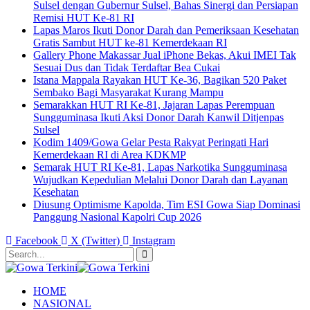
Sulsel dengan Gubernur Sulsel, Bahas Sinergi dan Persiapan
Remisi HUT Ke-81 RI
Lapas Maros Ikuti Donor Darah dan Pemeriksaan Kesehatan
Gratis Sambut HUT ke-81 Kemerdekaan RI
Gallery Phone Makassar Jual iPhone Bekas, Akui IMEI Tak
Sesuai Dus dan Tidak Terdaftar Bea Cukai
Istana Mappala Rayakan HUT Ke-36, Bagikan 520 Paket
Sembako Bagi Masyarakat Kurang Mampu
Semarakkan HUT RI Ke-81, Jajaran Lapas Perempuan
Sungguminasa Ikuti Aksi Donor Darah Kanwil Ditjenpas
Sulsel
Kodim 1409/Gowa Gelar Pesta Rakyat Peringati Hari
Kemerdekaan RI di Area KDKMP
Semarak HUT RI Ke-81, Lapas Narkotika Sungguminasa
Wujudkan Kepedulian Melalui Donor Darah dan Layanan
Kesehatan
Diusung Optimisme Kapolda, Tim ESI Gowa Siap Dominasi
Panggung Nasional Kapolri Cup 2026
Facebook
X (Twitter)
Instagram
HOME
NASIONAL