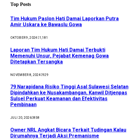
Top Posts
Tim Hukum Paslon Hati Damai Laporkan Putra
Amir Uskara ke Bawaslu Gowa
OKTOBER 9, 2024
1,181
Laporan Tim Hukum Hati Damai Terbukti
Memenuhi Unsur, Pejabat Kemenag Gowa
Ditetapkan Tersangka
NOVEMBER 8, 2024
929
79 Narapidana Risiko Tinggi Asal Sulawesi Selatan
Dipindahkan ke Nusakambangan, Kanwil Ditjenpas
Sulsel Perkuat Keamanan dan Efektivitas
Pembinaan
JULI 20, 2026
858
Owner NRL Angkat Bicara Terkait Tudingan Kalau
Dirumahnya Terjadi Aksi Premanisme