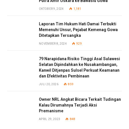
Putra Amir Uskara ke Bawaslu Gowa
OKTOBER 9, 2024
1,181
Laporan Tim Hukum Hati Damai Terbukti
Memenuhi Unsur, Pejabat Kemenag Gowa
Ditetapkan Tersangka
NOVEMBER 8, 2024
929
79 Narapidana Risiko Tinggi Asal Sulawesi
Selatan Dipindahkan ke Nusakambangan,
Kanwil Ditjenpas Sulsel Perkuat Keamanan
dan Efektivitas Pembinaan
JULI 20, 2026
859
Owner NRL Angkat Bicara Terkait Tudingan
Kalau Dirumahnya Terjadi Aksi
Premanisme
APRIL 29, 2023
848