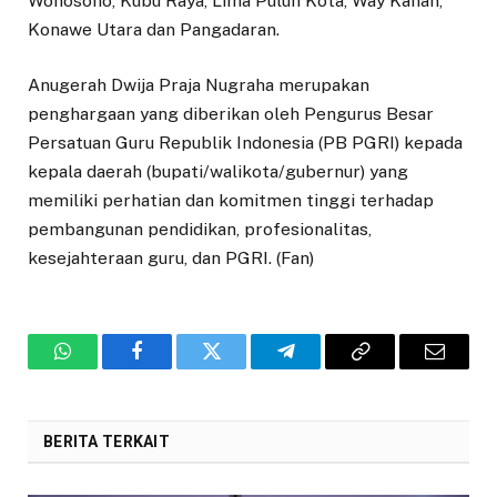
Wonosoho, Kubu Raya, Lima Puluh Kota, Way Kanan,
Konawe Utara dan Pangadaran.
Anugerah Dwija Praja Nugraha merupakan
penghargaan yang diberikan oleh Pengurus Besar
Persatuan Guru Republik Indonesia (PB PGRI) kepada
kepala daerah (bupati/walikota/gubernur) yang
memiliki perhatian dan komitmen tinggi terhadap
pembangunan pendidikan, profesionalitas,
kesejahteraan guru, dan PGRI. (Fan)
WhatsApp
Facebook
Twitter
Telegram
Copy
Email
Link
BERITA TERKAIT