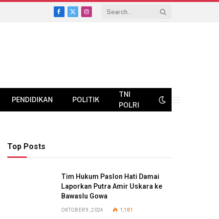
Facebook
X
Instagram
(Twitter)
TNI
PENDIDIKAN
POLITIK
POLRI
Top Posts
Tim Hukum Paslon Hati Damai
Laporkan Putra Amir Uskara ke
Bawaslu Gowa
OKTOBER 9, 2024
1,181