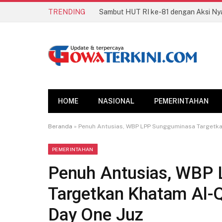
TRENDING
HOME
NASIONAL
PEMERINTAHAN
Beranda
»
Penuh Antusias, WBP LPP Sungguminasa Targetka
PEMERINTAHAN
Penuh Antusias, WBP
Targetkan Khatam Al-Q
Day One Juz