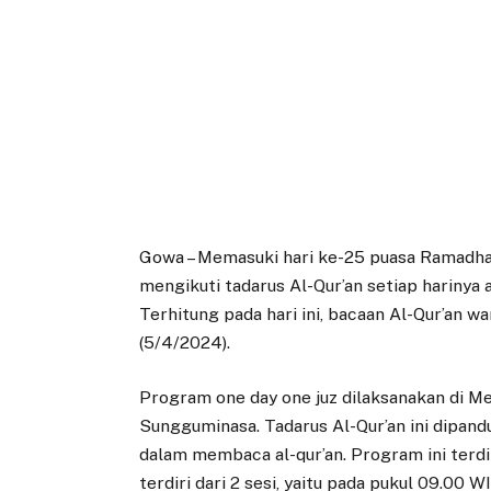
Gowa – Memasuki hari ke-25 puasa Ramadha
mengikuti tadarus Al-Qur’an setiap harinya 
Terhitung pada hari ini, bacaan Al-Qur’an w
(5/4/2024).
Program one day one juz dilaksanakan di M
Sungguminasa. Tadarus Al-Qur’an ini dipandu
dalam membaca al-qur’an. Program ini terdir
terdiri dari 2 sesi, yaitu pada pukul 09.00