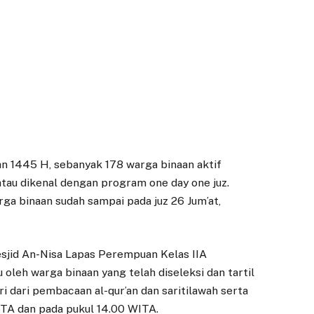
n 1445 H, sebanyak 178 warga binaan aktif
atau dikenal dengan program one day one juz.
arga binaan sudah sampai pada juz 26 Jum’at,
esjid An-Nisa Lapas Perempuan Kelas IIA
 oleh warga binaan yang telah diseleksi dan tartil
i dari pembacaan al-qur’an dan saritilawah serta
 WITA dan pada pukul 14.00 WITA.