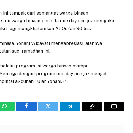
 ini tampak dari semangat warga binaan
ah satu warga binaan peserta one day one juz mengaku
ikit lagi mengkhatamkan Al-Qur’an 30 Juz.
nasa, Yohani Widayati mengapresiasi jalannya
ulan suci ramadhan ini.
 melalui program ini warga binaan mampu
. Semoga dengan program one day one juz menjadi
tai al-qur’an,” Ujar Yohani. (*)
WhatsApp
Facebook
Twitter
Telegram
Copy
Email
Link