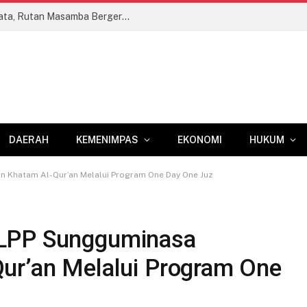
Sambut HUT RI ke-81 dengan Aksi Nyata, Rutan Masamba Bergerak dari Bersih Lingkungan hingga Berbagi Kepedulian
DAERAH
KEMENIMPAS
EKONOMI
HUKUM
n Khatam Al-Qur’an Melalui Program One Day One Juz
 LPP Sungguminasa
ur’an Melalui Program One