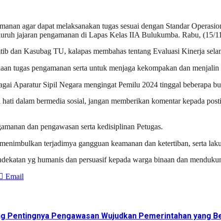
anan agar dapat melaksanakan tugas sesuai dengan Standar Operasio
seluruh jajaran pengamanan di Lapas Kelas IIA Bulukumba. Rabu, (15/1
ib dan Kasubag TU, kalapas membahas tentang Evaluasi Kinerja selam
anaan tugas pengamanan serta untuk menjaga kekompakan dan menjalin s
agai Aparatur Sipil Negara mengingat Pemilu 2024 tinggal beberapa bul
i hati dalam bermedia sosial, jangan memberikan komentar kepada posti
gamanan dan pengawasan serta kedisiplinan Petugas.
menimbulkan terjadimya gangguan keamanan dan ketertiban, serta laku
ndekatan yg humanis dan persuasif kepada warga binaan dan menduku
Email
ng Pentingnya Pengawasan Wujudkan Pemerintahan yang Be