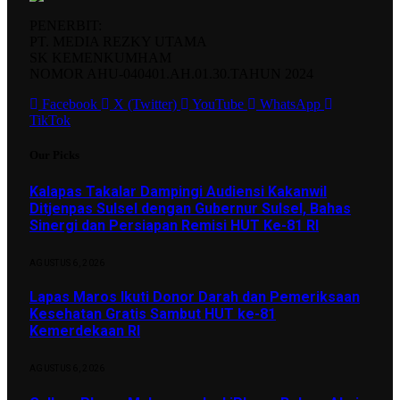
PENERBIT:
PT. MEDIA REZKY UTAMA
SK KEMENKUMHAM
NOMOR AHU-040401.AH.01.30.TAHUN 2024
Facebook
X (Twitter)
YouTube
WhatsApp
TikTok
Our Picks
Kalapas Takalar Dampingi Audiensi Kakanwil
Ditjenpas Sulsel dengan Gubernur Sulsel, Bahas
Sinergi dan Persiapan Remisi HUT Ke-81 RI
AGUSTUS 6, 2026
Lapas Maros Ikuti Donor Darah dan Pemeriksaan
Kesehatan Gratis Sambut HUT ke-81
Kemerdekaan RI
AGUSTUS 6, 2026