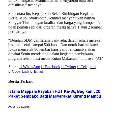
untuk mengasah keahlian dalam menyablon baju bisa
difasilitasi,” ucapnya.
Sementara itu, Kepala Sub Seksi Bimbingan Kegiatan
Kerja, Muh. Syafruddin Achmad menyebutkan bahwa
Sanggar Tinta dengan kualitas dan harga yang kompetitif,
tidak pernah sepi dari orderan meski hanya 1 atau 2 lembar
per harinya.
“Dengan SDM dan sarana yang ada, dalam sehari mereka
bisa mencetak sampai 500 kaos. Dan untuk hari ini kami
fokus mencetak 80 lembar kaos yang rencananya akan
dipakai Senin mendatang dalam kegiatan pembukaan
program rehabilitasi medis Rutan Makassar,” tuturnya. (AT)
Share.
WhatsApp
Facebook
Twitter
Telegram
Copy Link
Email
Berita Terkait
Istana Mappala Rayakan HUT Ke-36, Bagikan 520
Paket Sembako Bagi Masyarakat Kurang Mampu
AGUSTUS 6, 2026