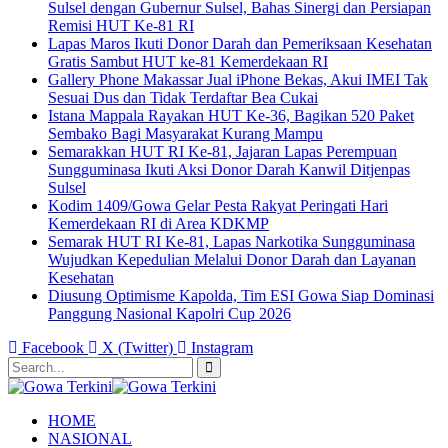
Sulsel dengan Gubernur Sulsel, Bahas Sinergi dan Persiapan
Remisi HUT Ke-81 RI
Lapas Maros Ikuti Donor Darah dan Pemeriksaan Kesehatan
Gratis Sambut HUT ke-81 Kemerdekaan RI
Gallery Phone Makassar Jual iPhone Bekas, Akui IMEI Tak
Sesuai Dus dan Tidak Terdaftar Bea Cukai
Istana Mappala Rayakan HUT Ke-36, Bagikan 520 Paket
Sembako Bagi Masyarakat Kurang Mampu
Semarakkan HUT RI Ke-81, Jajaran Lapas Perempuan
Sungguminasa Ikuti Aksi Donor Darah Kanwil Ditjenpas
Sulsel
Kodim 1409/Gowa Gelar Pesta Rakyat Peringati Hari
Kemerdekaan RI di Area KDKMP
Semarak HUT RI Ke-81, Lapas Narkotika Sungguminasa
Wujudkan Kepedulian Melalui Donor Darah dan Layanan
Kesehatan
Diusung Optimisme Kapolda, Tim ESI Gowa Siap Dominasi
Panggung Nasional Kapolri Cup 2026
Facebook
X (Twitter)
Instagram
HOME
NASIONAL