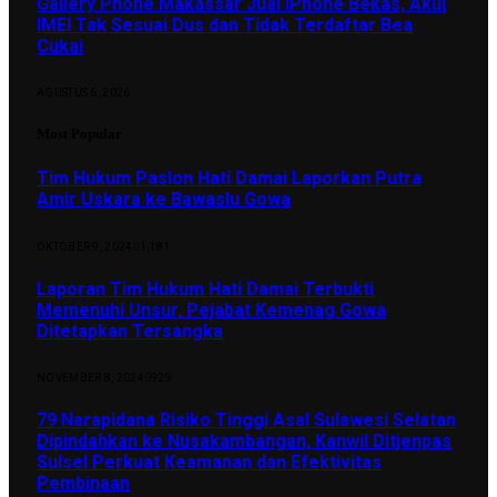
Gallery Phone Makassar Jual iPhone Bekas, Akui
IMEI Tak Sesuai Dus dan Tidak Terdaftar Bea
Cukai
AGUSTUS 6, 2026
Most Popular
Tim Hukum Paslon Hati Damai Laporkan Putra
Amir Uskara ke Bawaslu Gowa
OKTOBER 9, 2024
1,181
Laporan Tim Hukum Hati Damai Terbukti
Memenuhi Unsur, Pejabat Kemenag Gowa
Ditetapkan Tersangka
NOVEMBER 8, 2024
929
79 Narapidana Risiko Tinggi Asal Sulawesi Selatan
Dipindahkan ke Nusakambangan, Kanwil Ditjenpas
Sulsel Perkuat Keamanan dan Efektivitas
Pembinaan