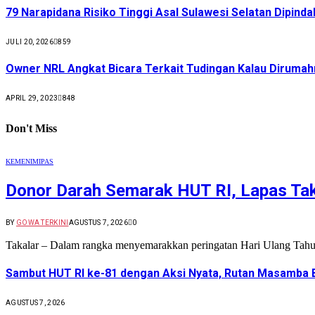
79 Narapidana Risiko Tinggi Asal Sulawesi Selatan Dipin
JULI 20, 2026
859
Owner NRL Angkat Bicara Terkait Tudingan Kalau Dirumah
APRIL 29, 2023
848
Don't Miss
KEMENIMIPAS
Donor Darah Semarak HUT RI, Lapas Tak
BY
GOWA TERKINI
AGUSTUS 7, 2026
0
Takalar – Dalam rangka menyemarakkan peringatan Hari Ulang Ta
Sambut HUT RI ke-81 dengan Aksi Nyata, Rutan Masamba B
AGUSTUS 7, 2026