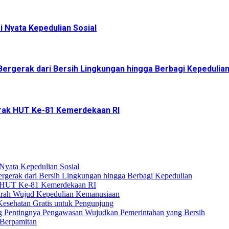
 Nyata Kepedulian Sosial
ergerak dari Bersih Lingkungan hingga Berbagi Kepedulia
arak HUT Ke-81 Kemerdekaan RI
Nyata Kepedulian Sosial
gerak dari Bersih Lingkungan hingga Berbagi Kepedulian
k HUT Ke-81 Kemerdekaan RI
arah Wujud Kepedulian Kemanusiaan
esehatan Gratis untuk Pengunjung
 Pentingnya Pengawasan Wujudkan Pemerintahan yang Bersih
Berpamitan