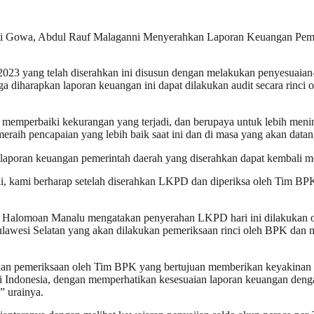
ti Gowa, Abdul Rauf Malaganni Menyerahkan Laporan Keuangan Pem
yang telah diserahkan ini disusun dengan melakukan penyesuaian-pe
 diharapkan laporan keuangan ini dapat dilakukan audit secara rinc
emperbaiki kekurangan yang terjadi, dan berupaya untuk lebih menin
raih pencapaian yang lebih baik saat ini dan di masa yang akan data
, laporan keuangan pemerintah daerah yang diserahkan dapat kembali 
li, kami berharap setelah diserahkan LKPD dan diperiksa oleh Tim 
ky Halomoan Manalu mengatakan penyerahan LKPD hari ini dilakukan 
Sulawesi Selatan yang akan dilakukan pemeriksaan rinci oleh BPK dan 
ukan pemeriksaan oleh Tim BPK yang bertujuan memberikan keyakinan m
di Indonesia, dengan memperhatikan kesesuaian laporan keuangan den
” urainya.