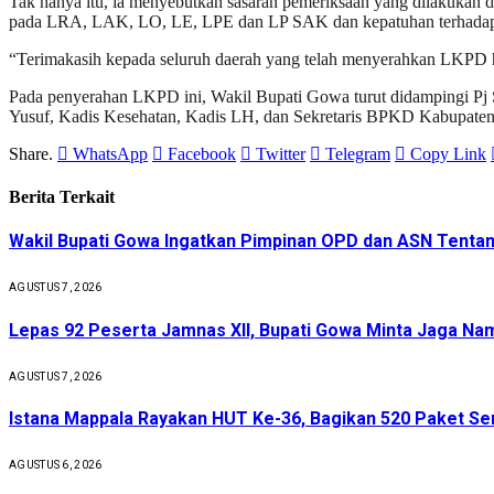
Tak hanya itu, ia menyebutkan sasaran pemeriksaan yang dilakukan d
pada LRA, LAK, LO, LE, LPE dan LP SAK dan kepatuhan terhadap p
“Terimakasih kepada seluruh daerah yang telah menyerahkan LKPD ha
Pada penyerahan LKPD ini, Wakil Bupati Gowa turut didampingi Pj
Yusuf, Kadis Kesehatan, Kadis LH, dan Sekretaris BPKD Kabupate
Share.
WhatsApp
Facebook
Twitter
Telegram
Copy Link
Berita Terkait
Wakil Bupati Gowa Ingatkan Pimpinan OPD dan ASN Tenta
AGUSTUS 7, 2026
Lepas 92 Peserta Jamnas XII, Bupati Gowa Minta Jaga Nam
AGUSTUS 7, 2026
Istana Mappala Rayakan HUT Ke-36, Bagikan 520 Paket 
AGUSTUS 6, 2026