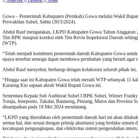
WhatsApp
Facebook
Twitter
Gowa – Pemerintah Kabupaten (Pemkab) Gowa melalui Wakil Bupa
Perwakilan Sulsel, Sabtu (30/3/2024).
Abdul Rauf mengatakan, LKPD Kabupaten Gowa Tahun Anggaran 2023 
Tim BPK maupun koreksi oleh Tim Reviu Inspektorat Daerah sehingga
(WTP).
“Telah menjadi komitmen pemerintah daerah Kabupaten Gowa untuk m
upaya tersebut semoga dapat membawa perubahan yang berarti agar me
Abdul Rauf menyebut, berharap dengan kolaborasi seluruh pihak ini
“Hingga saat ini Kabupaten Gowa telah meraih WTP sebanyak 11 ka
Karaeng Kio sapaan akrab Wakil Bupati Gowa ini.
Sementara Kepala Sub Auditorat Sulsel I BPK Sulsel, Winner Fran
Toraja, Jeneponto, Takalar, Bantaeng, Pinrang, Maros dan Provinsi 
disampaikan pada 19 Mei 2024 mendatang.
“LKPD yang diserahkan oleh pemerintah daerah hari ini akan dilak
semua hal, dan sesuai dengan prinsip akuntansi yang berlaku umum 
kecukupan pengungkapan, dan efektivitas sistem pengendalian intern,