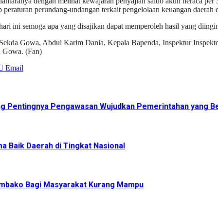
iantaranya dengan melihat kewajaran penyajian saldo akun neraca per
eraturan perundang-undangan terkait pengelolaan keuangan daerah 
ri ini semoga apa yang disajikan dapat memperoleh hasil yang diingin
 Sekda Gowa, Abdul Karim Dania, Kepala Bapenda, Inspektur Inspekt
n Gowa. (Fan)
Email
ng Pentingnya Pengawasan Wujudkan Pemerintahan yang Be
a Baik Daerah di Tingkat Nasional
Sembako Bagi Masyarakat Kurang Mampu