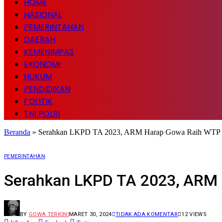
HOME
NASIONAL
PEMERINTAHAN
DAERAH
KEMENIMPAS
EKONOMI
HUKUM
PENDIDIKAN
POLITIK
TNI POLRI
Beranda
»
Serahkan LKPD TA 2023, ARM Harap Gowa Raih WTP k
PEMERINTAHAN
Serahkan LKPD TA 2023, ARM 
BY
GOWA TERKINI
MARET 30, 2024
TIDAK ADA KOMENTAR
12
VIEWS