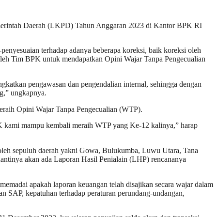
erintah Daerah (LKPD) Tahun Anggaran 2023 di Kantor BPK RI
nyesuaian terhadap adanya beberapa koreksi, baik koreksi oleh
i oleh Tim BPK untuk mendapatkan Opini Wajar Tanpa Pengecualian
gkatkan pengawasan dan pengendalian internal, sehingga dengan
ng,” ungkapnya.
meraih Opini Wajar Tanpa Pengecualian (WTP).
BPK kami mampu kembali meraih WTP yang Ke-12 kalinya,” harap
oleh sepuluh daerah yakni Gowa, Bulukumba, Luwu Utara, Tana
nantinya akan ada Laporan Hasil Penialain (LHP) rencananya
emadai apakah laporan keuangan telah disajikan secara wajar dalam
gan SAP, kepatuhan terhadap peraturan perundang-undangan,