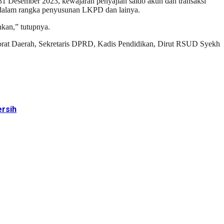
 31 Desember 2023, kewajaran penyajian saldo akun dan transaksi
dalam rangka penyusunan LKPD dan lainya.
kan,” tutupnya.
orat Daerah, Sekretaris DPRD, Kadis Pendidikan, Dirut RSUD Syekh
rsih