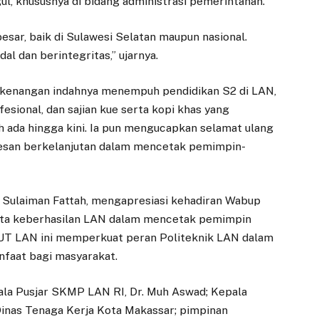
, khususnya di bidang administrasi pemerintahan.
sar, baik di Sulawesi Selatan maupun nasional.
l dan berintegritas,” ujarnya.
kenangan indahnya menempuh pendidikan S2 di LAN,
sional, dan sajian kue serta kopi khas yang
ih ada hingga kini. Ia pun mengucapkan selamat ulang
esan berkelanjutan dalam mencetak pemimpin-
. Sulaiman Fattah, mengapresiasi kehadiran Wabup
ta keberhasilan LAN dalam mencetak pemimpin
 HUT LAN ini memperkuat peran Politeknik LAN dalam
nfaat bagi masyarakat.
ala Pusjar SKMP LAN RI, Dr. Muh Aswad; Kepala
 Dinas Tenaga Kerja Kota Makassar; pimpinan