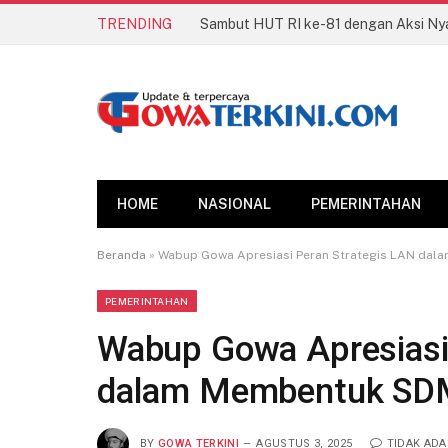
TRENDING
HOME
NASIONAL
PEMERINTAHAN
Beranda
»
Wabup Gowa Apresiasi Peran Strategis LAN da
PEMERINTAHAN
Wabup Gowa Apresiasi
dalam Membentuk SD
BY
GOWA TERKINI
AGUSTUS 3, 2025
TIDAK AD