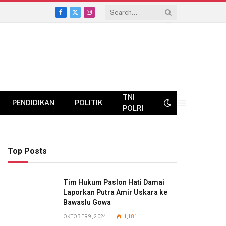
Facebook
X
Instagram
(Twitter)
TNI
PENDIDIKAN
POLITIK
POLRI
Top Posts
Tim Hukum Paslon Hati Damai
Laporkan Putra Amir Uskara ke
Bawaslu Gowa
OKTOBER 9, 2024
1,181