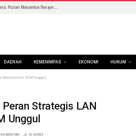
Sambut HUT RI ke-81 dengan Aksi Nyata, Rutan Masamba Bergerak dari Bersih Lingkungan hingga Berbagi Kepedulian
DAERAH
KEMENIMPAS
EKONOMI
HUKUM
lam Membentuk SDM Unggul
 Peran Strategis LAN
M Unggul
A KOMENTAR
10
VIEWS