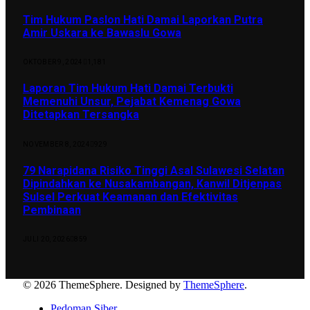
Tim Hukum Paslon Hati Damai Laporkan Putra
Amir Uskara ke Bawaslu Gowa
OKTOBER 9, 2024
1,181
Laporan Tim Hukum Hati Damai Terbukti
Memenuhi Unsur, Pejabat Kemenag Gowa
Ditetapkan Tersangka
NOVEMBER 8, 2024
929
79 Narapidana Risiko Tinggi Asal Sulawesi Selatan
Dipindahkan ke Nusakambangan, Kanwil Ditjenpas
Sulsel Perkuat Keamanan dan Efektivitas
Pembinaan
JULI 20, 2026
859
© 2026 ThemeSphere. Designed by
ThemeSphere
.
Pedoman Siber