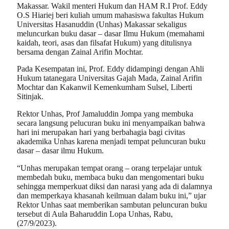
Makassar. Wakil menteri Hukum dan HAM R.I Prof. Eddy
O.S Hiariej beri kuliah umum mahasiswa fakultas Hukum
Universitas Hasanuddin (Unhas) Makassar sekaligus
meluncurkan buku dasar – dasar Ilmu Hukum (memahami
kaidah, teori, asas dan filsafat Hukum) yang ditulisnya
bersama dengan Zainal Arifin Mochtar.
Pada Kesempatan ini, Prof. Eddy didampingi dengan Ahli
Hukum tatanegara Universitas Gajah Mada, Zainal Arifin
Mochtar dan Kakanwil Kemenkumham Sulsel, Liberti
Sitinjak.
Rektor Unhas, Prof Jamaluddin Jompa yang membuka
secara langsung pelucuran buku ini menyampaikan bahwa
hari ini merupakan hari yang berbahagia bagi civitas
akademika Unhas karena menjadi tempat peluncuran buku
dasar – dasar ilmu Hukum.
“Unhas merupakan tempat orang – orang terpelajar untuk
membedah buku, membaca buku dan mengomentari buku
sehingga memperkuat diksi dan narasi yang ada di dalamnya
dan memperkaya khasanah keilmuan dalam buku ini,” ujar
Rektor Unhas saat memberikan sambutan peluncuran buku
tersebut di Aula Baharuddin Lopa Unhas, Rabu,
(27/9/2023).