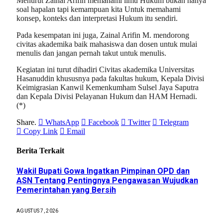
Menurut Zainal Arifin memahami ilmu Hukum bukan hanya
soal hapalan tapi kemampuan kita Untuk memahami
konsep, konteks dan interpretasi Hukum itu sendiri.
Pada kesempatan ini juga, Zainal Arifin M. mendorong
civitas akademika baik mahasiswa dan dosen untuk mulai
menulis dan jangan pernah takut untuk menulis.
Kegiatan ini turut dihadiri Civitas akademika Universitas
Hasanuddin khususnya pada fakultas hukum, Kepala Divisi
Keimigrasian Kanwil Kemenkumham Sulsel Jaya Saputra
dan Kepala Divisi Pelayanan Hukum dan HAM Hernadi.
(*)
Share.
WhatsApp
Facebook
Twitter
Telegram
Copy Link
Email
Berita Terkait
Wakil Bupati Gowa Ingatkan Pimpinan OPD dan
ASN Tentang Pentingnya Pengawasan Wujudkan
Pemerintahan yang Bersih
AGUSTUS 7, 2026