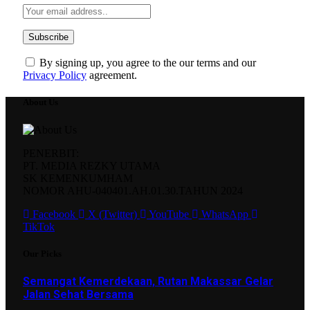
By signing up, you agree to the our terms and our
Privacy Policy
agreement.
About Us
PENERBIT:
PT. MEDIA REZKY UTAMA
SK KEMENKUMHAM
NOMOR AHU-040401.AH.01.30.TAHUN 2024
Facebook
X (Twitter)
YouTube
WhatsApp
TikTok
Our Picks
Semangat Kemerdekaan, Rutan Makassar Gelar
Jalan Sehat Bersama