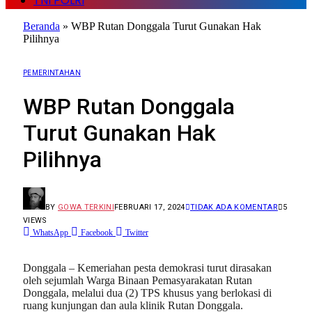
TNI POLRI
Beranda
»
WBP Rutan Donggala Turut Gunakan Hak
Pilihnya
PEMERINTAHAN
WBP Rutan Donggala
Turut Gunakan Hak
Pilihnya
BY
GOWA TERKINI
FEBRUARI 17, 2024
TIDAK ADA KOMENTAR
5
VIEWS
WhatsApp
Facebook
Twitter
Donggala – Kemeriahan pesta demokrasi turut dirasakan
oleh sejumlah Warga Binaan Pemasyarakatan Rutan
Donggala, melalui dua (2) TPS khusus yang berlokasi di
ruang kunjungan dan aula klinik Rutan Donggala.