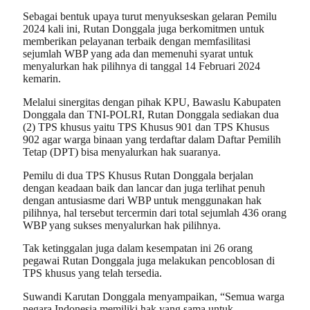
Sebagai bentuk upaya turut menyukseskan gelaran Pemilu
2024 kali ini, Rutan Donggala juga berkomitmen untuk
memberikan pelayanan terbaik dengan memfasilitasi
sejumlah WBP yang ada dan memenuhi syarat untuk
menyalurkan hak pilihnya di tanggal 14 Februari 2024
kemarin.
Melalui sinergitas dengan pihak KPU, Bawaslu Kabupaten
Donggala dan TNI-POLRI, Rutan Donggala sediakan dua
(2) TPS khusus yaitu TPS Khusus 901 dan TPS Khusus
902 agar warga binaan yang terdaftar dalam Daftar Pemilih
Tetap (DPT) bisa menyalurkan hak suaranya.
Pemilu di dua TPS Khusus Rutan Donggala berjalan
dengan keadaan baik dan lancar dan juga terlihat penuh
dengan antusiasme dari WBP untuk menggunakan hak
pilihnya, hal tersebut tercermin dari total sejumlah 436 orang
WBP yang sukses menyalurkan hak pilihnya.
Tak ketinggalan juga dalam kesempatan ini 26 orang
pegawai Rutan Donggala juga melakukan pencoblosan di
TPS khusus yang telah tersedia.
Suwandi Karutan Donggala menyampaikan, “Semua warga
negara Indonesia memiliki hak yang sama untuk