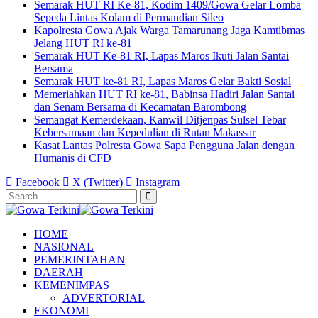
Semarak HUT RI Ke-81, Kodim 1409/Gowa Gelar Lomba
Sepeda Lintas Kolam di Permandian Sileo
Kapolresta Gowa Ajak Warga Tamarunang Jaga Kamtibmas
Jelang HUT RI ke-81
Semarak HUT Ke-81 RI, Lapas Maros Ikuti Jalan Santai
Bersama
Semarak HUT ke-81 RI, Lapas Maros Gelar Bakti Sosial
Memeriahkan HUT RI ke-81, Babinsa Hadiri Jalan Santai
dan Senam Bersama di Kecamatan Barombong
Semangat Kemerdekaan, Kanwil Ditjenpas Sulsel Tebar
Kebersamaan dan Kepedulian di Rutan Makassar
Kasat Lantas Polresta Gowa Sapa Pengguna Jalan dengan
Humanis di CFD
Facebook
X (Twitter)
Instagram
HOME
NASIONAL
PEMERINTAHAN
DAERAH
KEMENIMPAS
ADVERTORIAL
EKONOMI