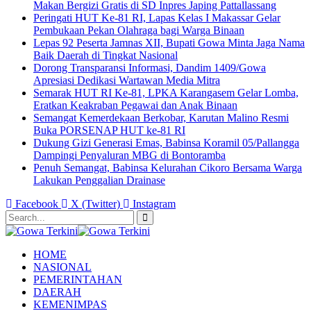
Makan Bergizi Gratis di SD Inpres Japing Pattallassang
Peringati HUT Ke-81 RI, Lapas Kelas I Makassar Gelar
Pembukaan Pekan Olahraga bagi Warga Binaan
Lepas 92 Peserta Jamnas XII, Bupati Gowa Minta Jaga Nama
Baik Daerah di Tingkat Nasional
Dorong Transparansi Informasi, Dandim 1409/Gowa
Apresiasi Dedikasi Wartawan Media Mitra
Semarak HUT RI Ke-81, LPKA Karangasem Gelar Lomba,
Eratkan Keakraban Pegawai dan Anak Binaan
Semangat Kemerdekaan Berkobar, Karutan Malino Resmi
Buka PORSENAP HUT ke-81 RI
Dukung Gizi Generasi Emas, Babinsa Koramil 05/Pallangga
Dampingi Penyaluran MBG di Bontoramba
Penuh Semangat, Babinsa Kelurahan Cikoro Bersama Warga
Lakukan Penggalian Drainase
Facebook
X (Twitter)
Instagram
HOME
NASIONAL
PEMERINTAHAN
DAERAH
KEMENIMPAS