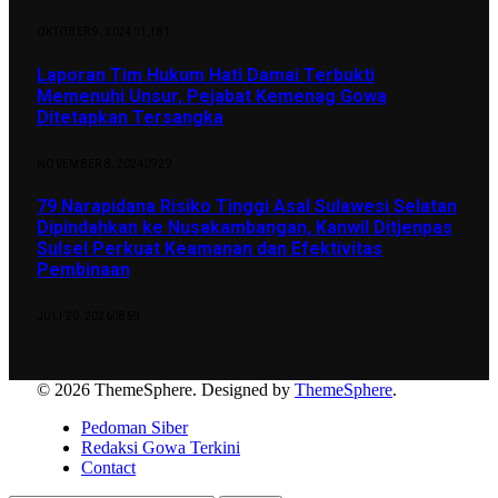
OKTOBER 9, 2024
1,181
Laporan Tim Hukum Hati Damai Terbukti
Memenuhi Unsur, Pejabat Kemenag Gowa
Ditetapkan Tersangka
NOVEMBER 8, 2024
929
79 Narapidana Risiko Tinggi Asal Sulawesi Selatan
Dipindahkan ke Nusakambangan, Kanwil Ditjenpas
Sulsel Perkuat Keamanan dan Efektivitas
Pembinaan
JULI 20, 2026
859
© 2026 ThemeSphere. Designed by
ThemeSphere
.
Pedoman Siber
Redaksi Gowa Terkini
Contact