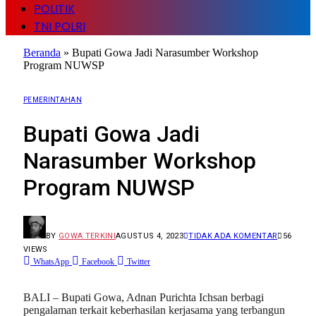
POLITIK
TNI POLRI
Beranda
»
Bupati Gowa Jadi Narasumber Workshop
Program NUWSP
PEMERINTAHAN
Bupati Gowa Jadi
Narasumber Workshop
Program NUWSP
BY
GOWA TERKINI
AGUSTUS 4, 2023
TIDAK ADA KOMENTAR
56
VIEWS
WhatsApp
Facebook
Twitter
BALI – Bupati Gowa, Adnan Purichta Ichsan berbagi
pengalaman terkait keberhasilan kerjasama yang terbangun