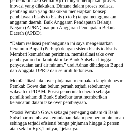
perdetik di 2020 senilai Rp15 milyar merupakan proyek
inovasi yang dilakukan. Dimana dalam proses realisasi
pembangunan yang dilakukan menerapkan konsep
pembiayaan bisnis to bisnis (b to b) tanpa menggunakan
anggaran daerah. Baik Anggaran Pendapatan Belanja
Negara (APBN) maupun Anggaran Pendapatan Belanja
Daerah (APBD).
“Dalam realisasi pembangunan ini saya mengeluarkan
Peraturan Bupati (Perbup) dengan sistem bisnis to bisnis.
Memberi kemudahan perizinan, memfasiltasi take over
pembayaran dari kontraktor ke Bank Sulsebar hingga
penyesuaian tarif air minum,” urai Adnan dihadapan Bupati
dan Anggota DPRD dari seluruh Indonesia.
Memfasilitasi take over pinjaman merupakan langkah besar
Pemkab Gowa dan belum pernah terjadi sebelumnya
wilayah di PDAM. Posisi pemerintah daerah sebagai
pemilik saham di Bank Sulselbar turut memberikan
kelancaran dalam take over pembiayaan.
“Posisi Pemkab Gowa sebagai pemegang saham di Bank
Sulselbar membawa kemudahan dalam pemberian pinjaman
sehingga terjadi efisiensi bunga pinjaman hingga 2 persen
atau sekitar Rp3,1 milyar,” jelasnya.