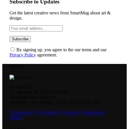
Subscribe to Updates
Get the latest creative news from SmartMag about art &
design.
By signing up, you agree to the our terms and our
Privacy Policy
agreement.
About Us
PENERBIT:
PT. MEDIA REZKY UTAMA
SK KEMENKUMHAM
NOMOR AHU-040401.AH.01.30.TAHUN 2024
Facebook
X (Twitter)
YouTube
WhatsApp
TikTok
Our Picks