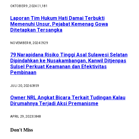
OKTOBER 9, 2024
1,181
Laporan Tim Hukum Hati Damai Terbukti
Memenuhi Unsur, Pejabat Kemenag Gowa
Ditetapkan Tersangka
NOVEMBER 8, 2024
929
79 Narapidana Risiko Tinggi Asal Sulawesi Selatan
Dipindahkan ke Nusakambangan, Kanwil Ditjenpas
Sulsel Perkuat Keamanan dan Efektivitas
Pembinaan
JULI 20, 2026
859
Owner NRL Angkat Bicara Terkait Tudingan Kalau
Dirumahnya Terjadi Aksi Premanisme
APRIL 29, 2023
848
Don't Miss