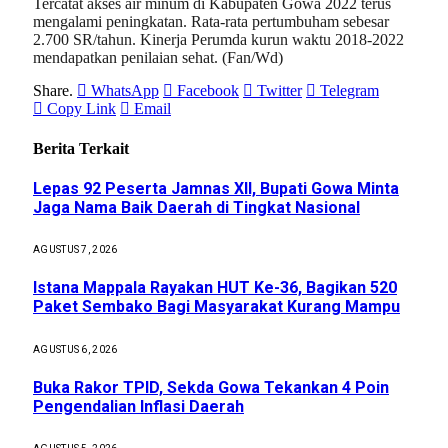
Tercatat akses air minum di Kabupaten Gowa 2022 terus
mengalami peningkatan. Rata-rata pertumbuham sebesar
2.700 SR/tahun. Kinerja Perumda kurun waktu 2018-2022
mendapatkan penilaian sehat. (Fan/Wd)
Share.
WhatsApp
Facebook
Twitter
Telegram
Copy Link
Email
Berita Terkait
Lepas 92 Peserta Jamnas XII, Bupati Gowa Minta
Jaga Nama Baik Daerah di Tingkat Nasional
AGUSTUS 7, 2026
Istana Mappala Rayakan HUT Ke-36, Bagikan 520
Paket Sembako Bagi Masyarakat Kurang Mampu
AGUSTUS 6, 2026
Buka Rakor TPID, Sekda Gowa Tekankan 4 Poin
Pengendalian Inflasi Daerah