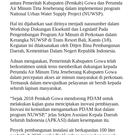
antara Pemeritah Kabupaten (Pemkab) Gowa dan Perumda
Air Minum Tirta Jeneberang dalam implementasi program
National Urban Water Supply Project (NUWSP).
Hal ini dijabarkan saat dirinya menjadi narasumber dalam
Workshop Dukungan Eksekutif dan Legislatif Pada
Pengembangan Program Air Minum di Perkotaan dalam
Kerangka NUWSP di Trans Resort Bali, Kamis (3/8).
Kegiatan ini dilaksanakan oleh Ditjen Bina Pembangunan
Daerah, Kementrian Dalam Negeri Republik Indonesia.
Adnan mengatakan, Pemerintah Kabupaten Gowa telah
berkomitmen untuk terus memberikan dukungan kepada
Perumda Air Minum Tirta Jeneberang Kabupaten Gowa
dalam percepatan akses air minum masyarakat di perkotaan.
Termasuk dalam mewujudkan pelayanan air bersih kepada
seluruh lapisan masyarakat.
“Sejak 2018 Pemkab Gowa mendorong PDAM untuk
melakukan kajian guna menciptakan inovasi pembiayaan.
Inovasi ini kemudian mengantarkan PDAM ikut dalam
program NUWSP,” jelas Sekjen Asosiasi Kepala Daerah
Seluruh Indonesia (APKASI) dalam kesempatan itu.
Proyek pembangunan instalasi air berkapasitas 100 liter