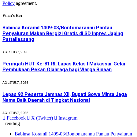
Policy
agreement.
What's Hot
Babinsa Koramil 1409-03/Bontomarannu Pantau
Penyaluran Makan Bergizi Gratis di SD Inpres Japing
Pattallassang
AGUSTUS 7, 2026
Peringati HUT Ke-81 RI, Lapas Kelas I Makassar Gelar
Pembukaan Pekan Olahraga bagi Warga Binaan
AGUSTUS 7, 2026
Lepas 92 Peserta Jamnas XII, Bupati Gowa Minta Jaga
Nama Baik Daerah di Tingkat Nasional
AGUSTUS 7, 2026
Facebook
X (Twitter)
Instagram
Trending
Babinsa Koramil 1409-03/Bontomarannu Pantau Penyaluran