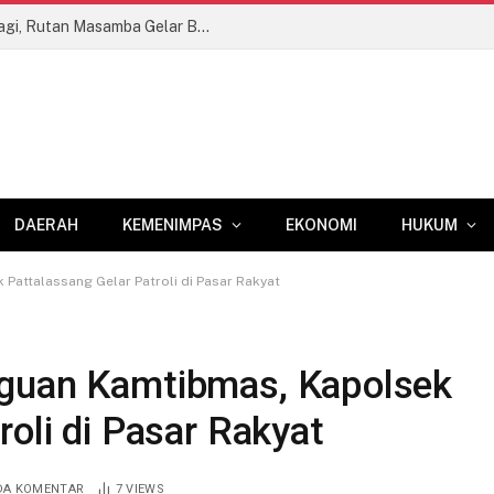
Memaknai Kemerdekaan dengan Berbagi, Rutan Masamba Gelar Bakti Sosial untuk Pegawai hingga Masyarakat
DAERAH
KEMENIMPAS
EKONOMI
HUKUM
Pattalassang Gelar Patroli di Pasar Rakyat
gguan Kamtibmas, Kapolsek
roli di Pasar Rakyat
DA KOMENTAR
7
VIEWS