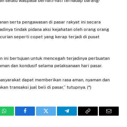
an selalu waspada berhati-hati terhadap barang-
nan serta pengawasan di pasar rakyat ini secara
adinya tindak pidana aksi kejahatan oleh orang orang
urian seperti copet yang kerap terjadi di pusat
 ini bertujuan untuk mencegah terjadinya perbuatan
aman dan kondusif selama pelaksanaan hari pasar.
masyarakat dapat memberikan rasa aman, nyaman dan
 transaksi jual beli di pasar,” tutupnya. (*)
WhatsApp
Facebook
Twitter
Telegram
Copy
Email
Link