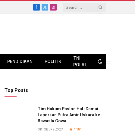
Facebook
X
Instagram
(Twitter)
TNI
PENDIDIKAN
POLITIK
POLRI
Top Posts
Tim Hukum Paslon Hati Damai
Laporkan Putra Amir Uskara ke
Bawaslu Gowa
OKTOBER 9, 2024
1,181