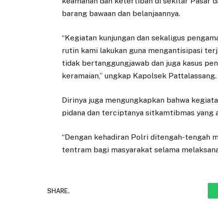
keamanan dan ketertiban di sekitar Pasar d
barang bawaan dan belanjaannya.
“Kegiatan kunjungan dan sekaligus pengama
rutin kami lakukan guna mengantisipasi terj
tidak bertanggungjawab dan juga kasus penc
keramaian,” ungkap Kapolsek Pattalassang.
Dirinya juga mengungkapkan bahwa kegiatan
pidana dan terciptanya sitkamtibmas yang 
“Dengan kehadiran Polri ditengah-tengah 
tentram bagi masyarakat selama melaksanakan
SHARE.