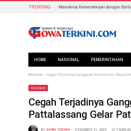
TRENDING
HOME
NASIONAL
PEMERINTAHAN
Beranda
»
Cegah Terjadinya Gangguan Kamtibmas, Kapolsek 
TNI POLRI
Cegah Terjadinya Gan
Pattalassang Gelar Pat
BY
GOWA TERKINI
DESEMBER 21, 2023
TIDAK A