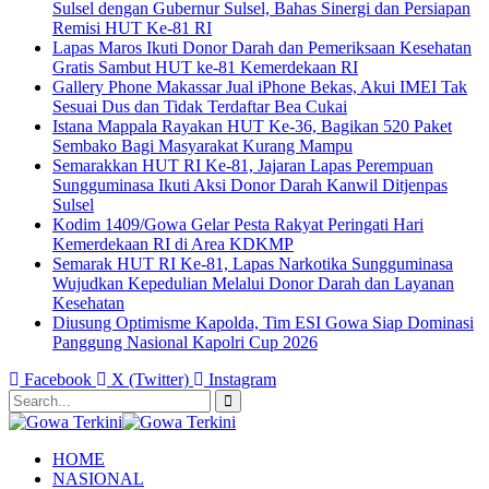
Sulsel dengan Gubernur Sulsel, Bahas Sinergi dan Persiapan
Remisi HUT Ke-81 RI
Lapas Maros Ikuti Donor Darah dan Pemeriksaan Kesehatan
Gratis Sambut HUT ke-81 Kemerdekaan RI
Gallery Phone Makassar Jual iPhone Bekas, Akui IMEI Tak
Sesuai Dus dan Tidak Terdaftar Bea Cukai
Istana Mappala Rayakan HUT Ke-36, Bagikan 520 Paket
Sembako Bagi Masyarakat Kurang Mampu
Semarakkan HUT RI Ke-81, Jajaran Lapas Perempuan
Sungguminasa Ikuti Aksi Donor Darah Kanwil Ditjenpas
Sulsel
Kodim 1409/Gowa Gelar Pesta Rakyat Peringati Hari
Kemerdekaan RI di Area KDKMP
Semarak HUT RI Ke-81, Lapas Narkotika Sungguminasa
Wujudkan Kepedulian Melalui Donor Darah dan Layanan
Kesehatan
Diusung Optimisme Kapolda, Tim ESI Gowa Siap Dominasi
Panggung Nasional Kapolri Cup 2026
Facebook
X (Twitter)
Instagram
HOME
NASIONAL