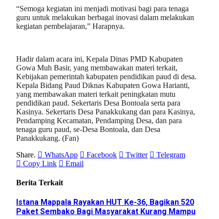
“Semoga kegiatan ini menjadi motivasi bagi para tenaga
guru untuk melakukan berbagai inovasi dalam melakukan
kegiatan pembelajaran,” Harapnya.
Hadir dalam acara ini, Kepala Dinas PMD Kabupaten
Gowa Muh Basir, yang membawakan materi terkait,
Kebijakan pemerintah kabupaten pendidikan paud di desa.
Kepala Bidang Paud Diknas Kabupaten Gowa Harianti,
yang membawakan materi terkait peningkatan mutu
pendidikan paud. Sekertaris Desa Bontoala serta para
Kasinya. Sekertaris Desa Panakkukang dan para Kasinya,
Pendamping Kecamatan, Pendamping Desa, dan para
tenaga guru paud, se-Desa Bontoala, dan Desa
Panakkukang. (Fan)
Share.
WhatsApp
Facebook
Twitter
Telegram
Copy Link
Email
Berita Terkait
Istana Mappala Rayakan HUT Ke-36, Bagikan 520
Paket Sembako Bagi Masyarakat Kurang Mampu