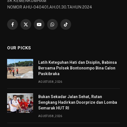
SK KEMENKUMHAM
NOMOR AHU-040401.AH.01.30.TAHUN 2024
Facebook
X
YouTube
WhatsApp
TikTok
(Twitter)
OUR PICKS
Latih Keteguhan Hati dan Disiplin, Babinsa
Bersama Polsek Bontonompo Bina Calon
Paskibraka
AGUSTUS 8, 2026
Bukan Sekadar Jalan Sehat, Rutan
Sengkang Hadirkan Doorprize dan Lomba
Semarak HUT RI
AGUSTUS 8, 2026