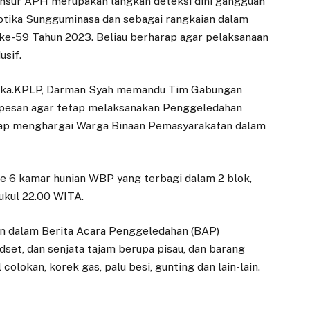
nsur APH merupakan langkah deteksi dini gangguan
tika Sungguminasa dan sebagai rangkaian dalam
ke-59 Tahun 2023. Beliau berharap agar pelaksanaan
usif.
i ka.KPLP, Darman Syah memandu Tim Gabungan
rpesan agar tetap melaksanakan Penggeledahan
tap menghargai Warga Binaan Pemasyarakatan dalam
 6 kamar hunian WBP yang terbagi dalam 2 blok,
ukul 22.00 WITA.
kan dalam Berita Acara Penggeledahan (BAP)
dset, dan senjata tajam berupa pisau, dan barang
colokan, korek gas, palu besi, gunting dan lain-lain.