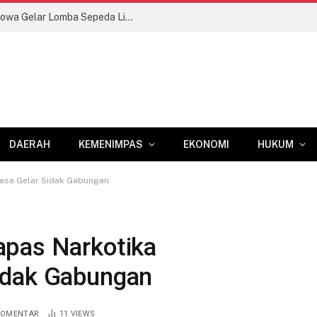
Semarak HUT RI Ke-81, Kodim 1409/Gowa Gelar Lomba Sepeda Lintas Kolam di Permandian Sileo
DAERAH
KEMENIMPAS
EKONOMI
HUKUM
asa Gelar Sidak Gabungan
apas Narkotika
idak Gabungan
KOMENTAR
11
VIEWS