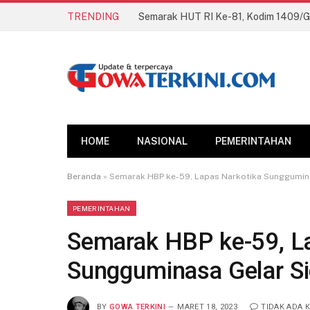
TRENDING
HOME
NASIONAL
PEMERINTAHAN
Beranda
»
Semarak HBP ke-59, Lapas Narkotika Sunggumin
PEMERINTAHAN
Semarak HBP ke-59, L
Sungguminasa Gelar S
BY
GOWA TERKINI
MARET 18, 2023
TIDAK ADA 