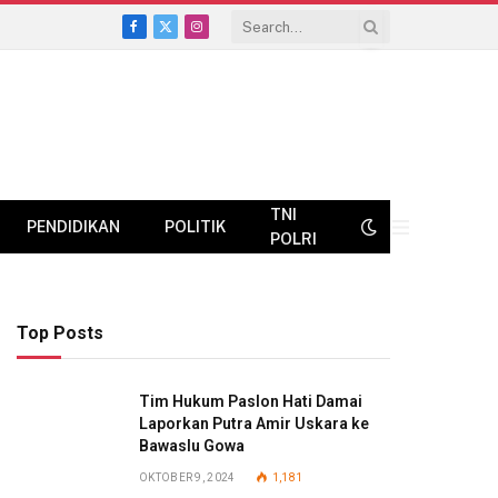
Facebook
X
Instagram
(Twitter)
TNI
PENDIDIKAN
POLITIK
POLRI
Top Posts
Tim Hukum Paslon Hati Damai
Laporkan Putra Amir Uskara ke
Bawaslu Gowa
OKTOBER 9, 2024
1,181