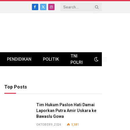
Facebook
X
Instagram
(Twitter)
TNI
PENDIDIKAN
POLITIK
POLRI
Top Posts
Tim Hukum Paslon Hati Damai
Laporkan Putra Amir Uskara ke
Bawaslu Gowa
OKTOBER 9, 2024
1,181