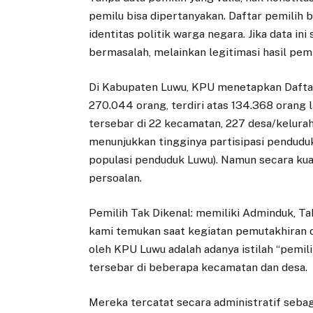
pemilu bisa dipertanyakan. Daftar pemilih
identitas politik warga negara. Jika data in
bermasalah, melainkan legitimasi hasil pemi
Di Kabupaten Luwu, KPU menetapkan Daftar
270.044 orang, terdiri atas 134.368 orang 
tersebar di 22 kecamatan, 227 desa/keluraha
menunjukkan tingginya partisipasi penduduk
populasi penduduk Luwu). Namun secara kua
persoalan.
Pemilih Tak Dikenal: memiliki Adminduk, T
kami temukan saat kegiatan pemutakhiran d
oleh KPU Luwu adalah adanya istilah “pemil
tersebar di beberapa kecamatan dan desa.
Mereka tercatat secara administratif seba