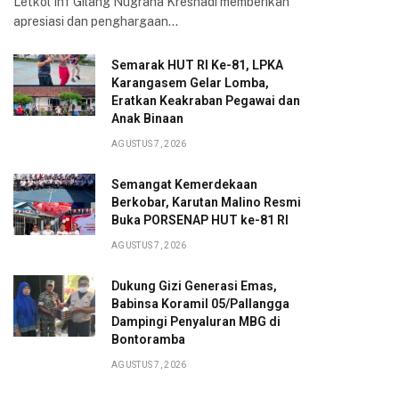
Letkol Inf Gilang Nugraha Kresnadi memberikan
apresiasi dan penghargaan…
Semarak HUT RI Ke-81, LPKA
Karangasem Gelar Lomba,
Eratkan Keakraban Pegawai dan
Anak Binaan
AGUSTUS 7, 2026
Semangat Kemerdekaan
Berkobar, Karutan Malino Resmi
Buka PORSENAP HUT ke-81 RI
AGUSTUS 7, 2026
Dukung Gizi Generasi Emas,
Babinsa Koramil 05/Pallangga
Dampingi Penyaluran MBG di
Bontoramba
AGUSTUS 7, 2026