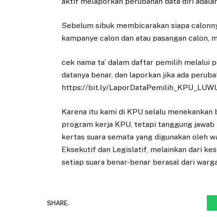
aktif melaporkan perubahan data diri adala
Sebelum sibuk membicarakan siapa calonnya,
kampanye calon dan atau pasangan calon, mar
cek nama ta’ dalam daftar pemilih melalui p
datanya benar, dan laporkan jika ada peruba
https://bit.ly/LaporDataPemilih_KPU_LUW
Karena itu kami di KPU selalu menekankan
program kerja KPU, tetapi tanggung jawab b
kertas suara semata yang digunakan oleh w
Eksekutif dan Legislatif, melainkan dari k
setiap suara benar-benar berasal dari warga 
SHARE.