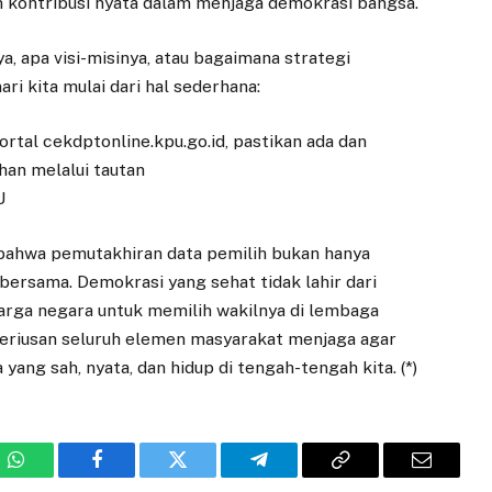
h kontribusi nyata dalam menjaga demokrasi bangsa.
 apa visi-misinya, atau bagaimana strategi
i kita mulai dari hal sederhana:
ortal cekdptonline.kpu.go.id, pastikan ada dan
han melalui tautan
U
 bahwa pemutakhiran data pemilih bukan hanya
ersama. Demokrasi yang sehat tidak lahir dari
arga negara untuk memilih wakilnya di lembaga
eseriusan seluruh elemen masyarakat menjaga agar
yang sah, nyata, dan hidup di tengah-tengah kita. (*)
WhatsApp
Facebook
Twitter
Telegram
Copy
Email