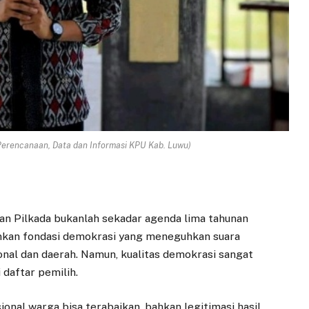
i Perencanaan, Data dan Informasi KPU Kab. Luwu)
an Pilkada bukanlah sekadar agenda lima tahunan
inkan fondasi demokrasi yang meneguhkan suara
onal dan daerah. Namun, kualitas demokrasi sangat
 daftar pemilih.
ional warga bisa terabaikan, bahkan legitimasi hasil