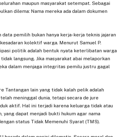
a/kelurahan maupun masyarakat setempat. Sebagai
mbulkan dilema: Nama mereka ada dalam dokumen
data pemilih bukan hanya kerja-kerja teknis jajaran
 kesadaran kolektif warga. Menurut Samuel P.
ipasi politik adalah bentuk nyata keterlibatan warga
 tidak langsung. Jika masyarakat abai melaporkan
eka dalam menjaga integritas pemilu justru gagal
e Tantangan lain yang tidak kalah pelik adalah
 telah meninggal dunia, tetapi secara de jure
uk aktif. Hal ini terjadi karena keluarga tidak atau
, yang dapat menjadi bukti hukum agar nama
 dengan status Tidak Memenuhi Syarat (TMS).
 berada dalam posisi dilematis. Secara moral dan