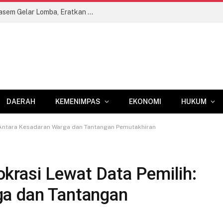
Semarak HUT RI Ke-81, LPKA Karangasem Gelar Lomba, Eratkan Keakraban Pegawai dan Anak Binaan
DAERAH
KEMENIMPAS
EKONOMI
HUKUM
 Antara Kesadaran Warga dan Tantangan Pemutakhiran
krasi Lewat Data Pemilih:
ga dan Tantangan