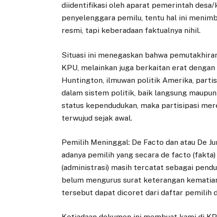
diidentifikasi oleh aparat pemerintah des
penyelenggara pemilu, tentu hal ini meni
resmi, tapi keberadaan faktualnya nihil.
Situasi ini menegaskan bahwa pemutakhiran 
KPU, melainkan juga berkaitan erat dengan
Huntington, ilmuwan politik Amerika, partis
dalam sistem politik, baik langsung maupun
status kependudukan, maka partisipasi mer
terwujud sejak awal.
Pemilih Meninggal: De Facto dan atau De Jur
adanya pemilih yang secara de facto (fakta)
(administrasi) masih tercatat sebagai pendud
belum mengurus surat keterangan kematian
tersebut dapat dicoret dari daftar pemilih
Ketiadaan dokumen ini membuat kami di KPU