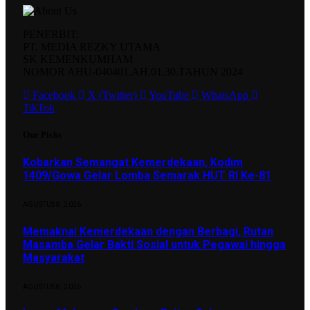
PENERBIT:
PT. MEDIA REZKY UTAMA
SK KEMENKUMHAM
NOMOR AHU-040401.AH.01.30.TAHUN 2024
Facebook
X (Twitter)
YouTube
WhatsApp
TikTok
Our Picks
Kobarkan Semangat Kemerdekaan, Kodim
1409/Gowa Gelar Lomba Semarak HUT RI Ke-81
AGUSTUS 8, 2026
Memaknai Kemerdekaan dengan Berbagi, Rutan
Masamba Gelar Bakti Sosial untuk Pegawai hingga
Masyarakat
AGUSTUS 8, 2026