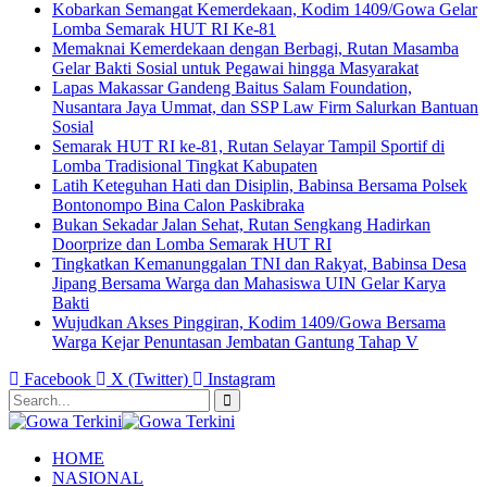
Kobarkan Semangat Kemerdekaan, Kodim 1409/Gowa Gelar
Lomba Semarak HUT RI Ke-81
Memaknai Kemerdekaan dengan Berbagi, Rutan Masamba
Gelar Bakti Sosial untuk Pegawai hingga Masyarakat
Lapas Makassar Gandeng Baitus Salam Foundation,
Nusantara Jaya Ummat, dan SSP Law Firm Salurkan Bantuan
Sosial
Semarak HUT RI ke-81, Rutan Selayar Tampil Sportif di
Lomba Tradisional Tingkat Kabupaten
Latih Keteguhan Hati dan Disiplin, Babinsa Bersama Polsek
Bontonompo Bina Calon Paskibraka
Bukan Sekadar Jalan Sehat, Rutan Sengkang Hadirkan
Doorprize dan Lomba Semarak HUT RI
Tingkatkan Kemanunggalan TNI dan Rakyat, Babinsa Desa
Jipang Bersama Warga dan Mahasiswa UIN Gelar Karya
Bakti
Wujudkan Akses Pinggiran, Kodim 1409/Gowa Bersama
Warga Kejar Penuntasan Jembatan Gantung Tahap V
Facebook
X (Twitter)
Instagram
HOME
NASIONAL