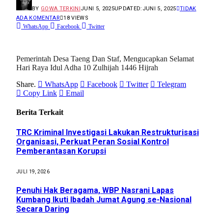
BY
GOWA TERKINI
JUNI 5, 2025
UPDATED:
JUNI 5, 2025
TIDAK
ADA KOMENTAR
18
VIEWS
WhatsApp
Facebook
Twitter
Pemerintah Desa Taeng Dan Staf, Mengucapkan Selamat
Hari Raya Idul Adha 10 Zulhijah 1446 Hijrah
Share.
WhatsApp
Facebook
Twitter
Telegram
Copy Link
Email
Berita Terkait
TRC Kriminal Investigasi Lakukan Restrukturisasi
Organisasi, Perkuat Peran Sosial Kontrol
Pemberantasan Korupsi
JULI 19, 2026
Penuhi Hak Beragama, WBP Nasrani Lapas
Kumbang Ikuti Ibadah Jumat Agung se-Nasional
Secara Daring